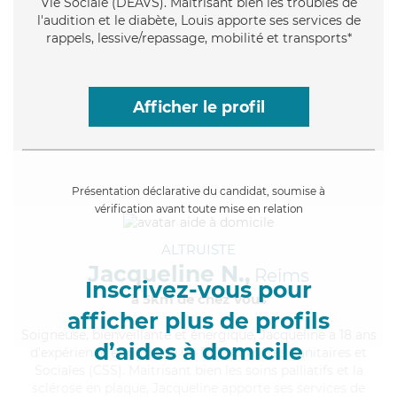
Vie Sociale (DEAVS). Maitrisant bien les troubles de
l'audition et le diabète, Louis apporte ses services de
rappels, lessive/repassage, mobilité et transports*
Afficher le profil
Présentation déclarative du candidat, soumise à
vérification avant toute mise en relation
ALTRUISTE
Jacqueline N.,
Reims
Inscrivez-vous pour
à 5km de chez Vous
afficher plus de profils
Soigneuse
, bienveillante et énergique, Jacqueline a 18 ans
d’aides à domicile
d'expérience et possède un BEP Carrières Sanitaires et
Sociales (CSS). Maitrisant bien les soins palliatifs et la
sclérose en plaque, Jacqueline apporte ses services de