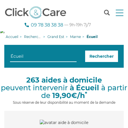
T
o
g
09 78 38 38 38
— 9h-19h 7j/7
g
l
Accueil
Recherche aide à domicile
Grand Est
Marne
Écueil
e
n
a
Rechercher
v
i
g
a
263 aides à domicile
t
peuvent intervenir
à Écueil
à partir
i
o
*
de
19,90€/h
n
Sous réserve de leur disponibilité au moment de la demande