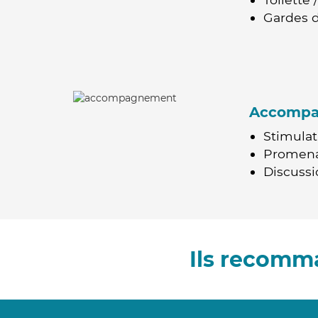
Gardes d
Accomp
Stimulat
Promen
Discussio
Ils recomm