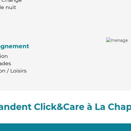
e nuit
agnement
ion
ades
n / Loisirs
andent Click&Care à La Chap