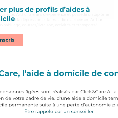
r plus de profils d’aides à
housiaste, Arthur a 6 ans d'expérience et possède un diplôme
cile
isant bien la dépression et la maladie d'alzheimer, Arthur
e/habillage, courses/livraison, activités et transports*
nscris
Care, l'aide à domicile de co
 personnes âgées sont réalisés par Click&Care à La
 de votre cadre de vie, d'une aide à domicile tem
cile permanente suite à une perte d'autonomie pl
Être rappelé par un conseiller