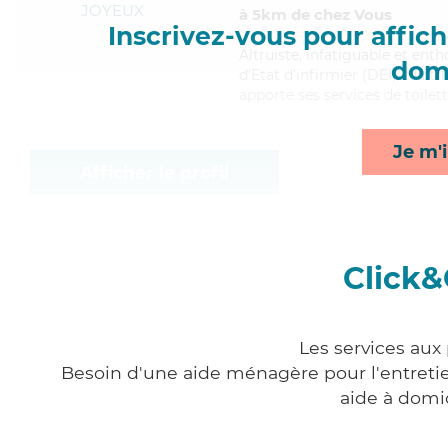
JOYEUX
à 5km de chez Vous
Inscrivez-vous pour affiche
Altruiste
, infatiguable et ent
domi
d'Etat d'infirmier (DEI). Maitr
apporte ses services de toilett
Je m'i
Afficher le profil
Click&
Les services aux
Besoin d'une aide ménagère pour l'entretien
aide à domi