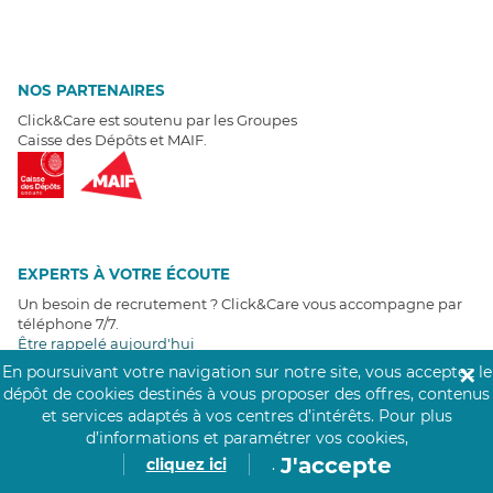
NOS PARTENAIRES
Click&Care est soutenu par les Groupes
Caisse des Dépôts et MAIF.
EXPERTS À VOTRE ÉCOUTE
Un besoin de recrutement ? Click&Care vous accompagne par
téléphone 7/7
.
Être rappelé aujourd'hui
En poursuivant votre navigation sur notre site, vous acceptez le
✕
dépôt de cookies destinés à vous proposer des offres, contenus
T
É
MOIGNAGES CLIENTS
et services adaptés à vos centres d’intérêts.
Pour plus
d’informations et paramétrer vos cookies,
4,6
/5
J'accepte
cliquez ici
.
Avis clients
récoltés sur