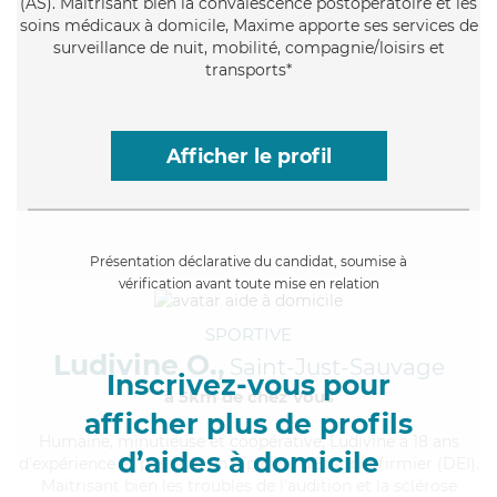
(AS). Maitrisant bien la convalescence postopératoire et les
soins médicaux à domicile, Maxime apporte ses services de
surveillance de nuit, mobilité, compagnie/loisirs et
transports*
Afficher le profil
Présentation déclarative du candidat, soumise à
vérification avant toute mise en relation
SPORTIVE
Ludivine O.,
Saint-Just-Sauvage
Inscrivez-vous pour
à 5km de chez Vous
afficher plus de profils
Humaine
, minutieuse et coopérative, Ludivine a 18 ans
d’aides à domicile
d'expérience et possède un diplôme d'Etat d'infirmier (DEI).
Maitrisant bien les troubles de l'audition et la sclérose