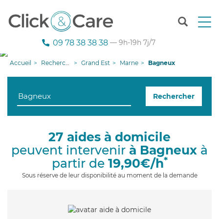
T
o
g
09 78 38 38 38
— 9h-19h 7j/7
g
l
Accueil
Recherche aide à domicile
Grand Est
Marne
Bagneux
e
n
a
Rechercher
v
i
g
a
27 aides à domicile
t
peuvent intervenir
à Bagneux
à
i
o
*
partir de
19,90€/h
n
Sous réserve de leur disponibilité au moment de la demande