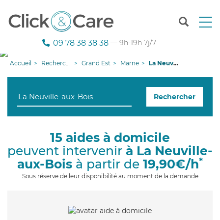
T
o
g
09 78 38 38 38
— 9h-19h 7j/7
g
l
Accueil
Recherche aide à domicile
Grand Est
Marne
La Neuville-aux-Bois
e
n
a
Rechercher
v
i
g
a
15 aides à domicile
t
peuvent intervenir
à La Neuville-
i
o
*
aux-Bois
à partir de
19,90€/h
n
Sous réserve de leur disponibilité au moment de la demande