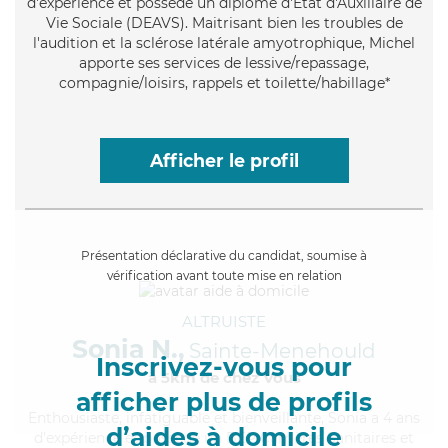
d'expérience et possède un diplôme d'État d'Auxiliaire de
Vie Sociale (DEAVS). Maitrisant bien les troubles de
l'audition et la sclérose latérale amyotrophique, Michel
apporte ses services de lessive/repassage,
compagnie/loisirs, rappels et toilette/habillage*
Afficher le profil
Présentation déclarative du candidat, soumise à
vérification avant toute mise en relation
ALTRUISTE
Sonia N.,
Sainte-Menehould
Inscrivez-vous pour
à 5km de chez Vous
afficher plus de profils
Enthousiaste
, infatiguable et bienveillante, Sonia a 4 ans
d’aides à domicile
d'expérience et possède un BEP Carrières Sanitaires et