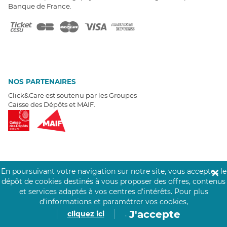
Banque de France.
NOS PARTENAIRES
Click&Care est soutenu par les Groupes
Caisse des Dépôts et MAIF.
EXPERTS À VOTRE ÉCOUTE
En poursuivant votre navigation sur notre site, vous acceptez le
✕
Un besoin de recrutement ? Click&Care vous accompagne par
dépôt de cookies destinés à vous proposer des offres, contenus
téléphone 7/7
.
et services adaptés à vos centres d’intérêts.
Pour plus
Être rappelé aujourd'hui
d’informations et paramétrer vos cookies,
J'accepte
cliquez ici
.
T
É
MOIGNAGES CLIENTS