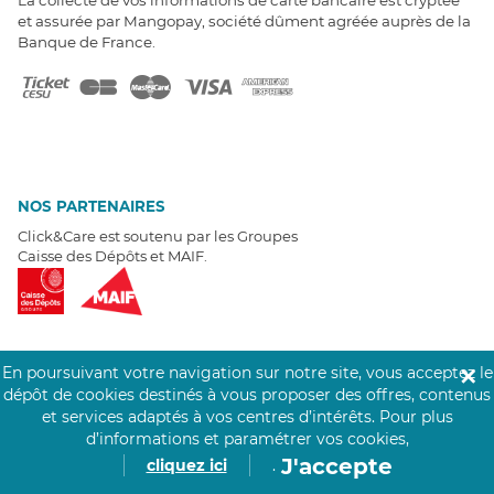
et assurée par Mangopay, société dûment agréée auprès de la
Banque de France.
NOS PARTENAIRES
Click&Care est soutenu par les Groupes
Caisse des Dépôts et MAIF.
En poursuivant votre navigation sur notre site, vous acceptez le
✕
EXPERTS À VOTRE ÉCOUTE
dépôt de cookies destinés à vous proposer des offres, contenus
et services adaptés à vos centres d’intérêts.
Pour plus
Un besoin de recrutement ? Click&Care vous accompagne par
d’informations et paramétrer vos cookies,
téléphone 7/7
.
Être rappelé aujourd'hui
J'accepte
cliquez ici
.