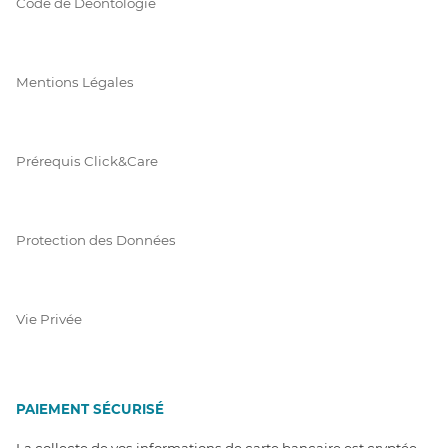
Code de Déontologie
Mentions Légales
Prérequis Click&Care
Protection des Données
Vie Privée
PAIEMENT SÉCURISÉ
La collecte de vos informations de carte bancaire est cryptée