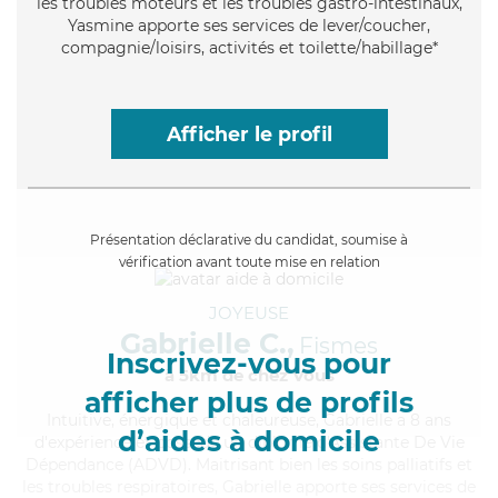
les troubles moteurs et les troubles gastro-intestinaux,
Yasmine apporte ses services de lever/coucher,
compagnie/loisirs, activités et toilette/habillage*
Afficher le profil
Présentation déclarative du candidat, soumise à
vérification avant toute mise en relation
JOYEUSE
Gabrielle C.,
Fismes
Inscrivez-vous pour
à 5km de chez Vous
afficher plus de profils
Intuitive
, énergique et chaleureuse, Gabrielle a 8 ans
d’aides à domicile
d'expérience et possède un diplôme d'Assistante De Vie
Dépendance (ADVD). Maitrisant bien les soins palliatifs et
les troubles respiratoires, Gabrielle apporte ses services de