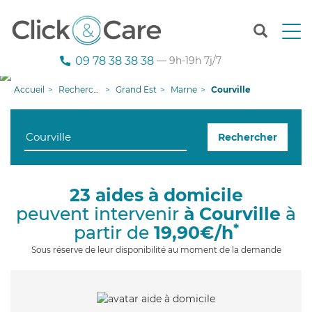
T
o
g
09 78 38 38 38
— 9h-19h 7j/7
g
l
Accueil
Recherche aide à domicile
Grand Est
Marne
Courville
e
n
a
Rechercher
v
i
g
a
23 aides à domicile
t
peuvent intervenir
à Courville
à
i
o
*
partir de
19,90€/h
n
Sous réserve de leur disponibilité au moment de la demande