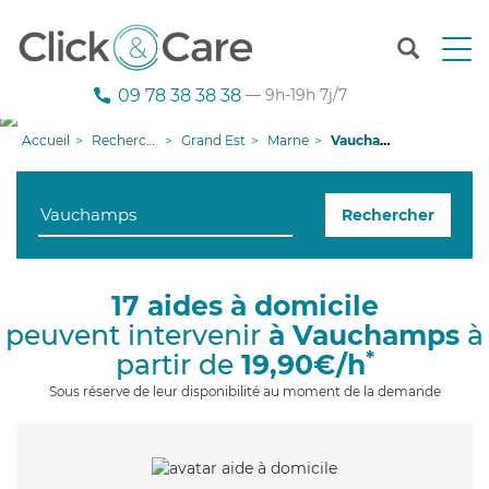
T
o
g
09 78 38 38 38
— 9h-19h 7j/7
g
l
Accueil
Recherche aide à domicile
Grand Est
Marne
Vauchamps
e
n
a
Rechercher
v
i
g
a
17 aides à domicile
t
peuvent intervenir
à Vauchamps
à
i
o
*
partir de
19,90€/h
n
Sous réserve de leur disponibilité au moment de la demande