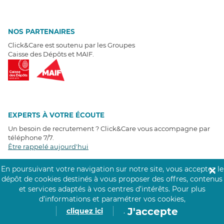
NOS PARTENAIRES
Click&Care est soutenu par les Groupes
Caisse des Dépôts et MAIF.
EXPERTS À VOTRE ÉCOUTE
Un besoin de recrutement ? Click&Care vous accompagne par
téléphone 7/7
.
Être rappelé aujourd'hui
En poursuivant votre navigation sur notre site, vous acceptez le
✕
T
É
MOIGNAGES CLIENTS
dépôt de cookies destinés à vous proposer des offres, contenus
et services adaptés à vos centres d’intérêts.
Pour plus
4,6
/5
d’informations et paramétrer vos cookies,
Avis clients
récoltés sur
J'accepte
cliquez ici
.
Google