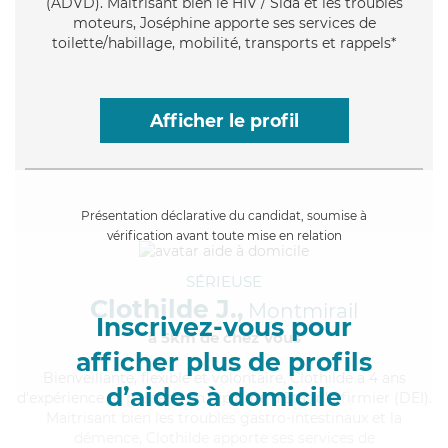
(ADVD). Maitrisant bien le HIV / Sida et les troubles
moteurs, Joséphine apporte ses services de
toilette/habillage, mobilité, transports et rappels*
Afficher le profil
Présentation déclarative du candidat, soumise à
vérification avant toute mise en relation
SÉRIEUSE
Clothilde J.,
Montmirail
Inscrivez-vous pour
à 5km de chez Vous
afficher plus de profils
Bienveillante
, flexible et volontaire, Clothilde a 4 ans
d’aides à domicile
d'expérience et possède un diplôme d'Etat d'infirmier (DEI).
Maitrisant bien les troubles gastro-intestinaux et la
démence, Clothilde apporte ses services de