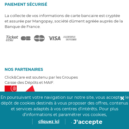
PAIEMENT SÉCURISÉ
La collecte de vos informations de carte bancaire est cryptée
et assurée par Mangopay, société dûment agréée auprès de la
Banque de France.
NOS PARTENAIRES
Click&Care est soutenu par les Groupes
Caisse des Dépôts et MAIF.
En poursuivant votre navigation sur notre site, vous acceptez le
✕
dépôt de cookies destinés à vous proposer des offres, contenus
et services adaptés à vos centres d’intérêts.
Pour plus
d’informations et paramétrer vos cookies,
EXPERTS À VOTRE ÉCOUTE
J'accepte
cliquez ici
.
Un besoin de recrutement ? Click&Care vous accompagne par