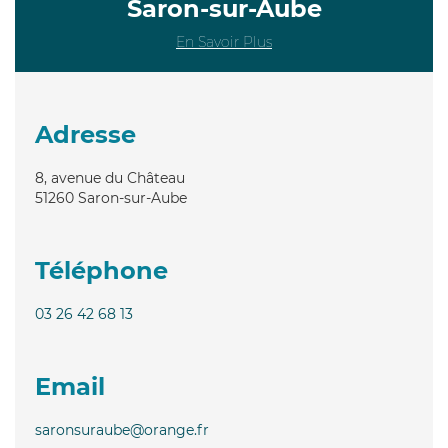
Saron-sur-Aube
En Savoir Plus
Adresse
8, avenue du Château
51260
Saron-sur-Aube
Téléphone
03 26 42 68 13
Email
saronsuraube@orange.fr