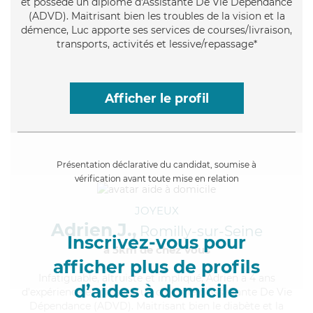
et possède un diplôme d'Assistante De Vie Dépendance
(ADVD). Maitrisant bien les troubles de la vision et la
démence, Luc apporte ses services de courses/livraison,
transports, activités et lessive/repassage*
Afficher le profil
Présentation déclarative du candidat, soumise à
vérification avant toute mise en relation
JOYEUX
Adrien J.,
Romilly-sur-Seine
Inscrivez-vous pour
à 5km de chez Vous
afficher plus de profils
Infatiguable
, altruiste et impliqué, Adrien a 4 ans
d’aides à domicile
d'expérience et possède un diplôme d'Assistante De Vie
Dépendance (ADVD). Maitrisant bien le diabète et la