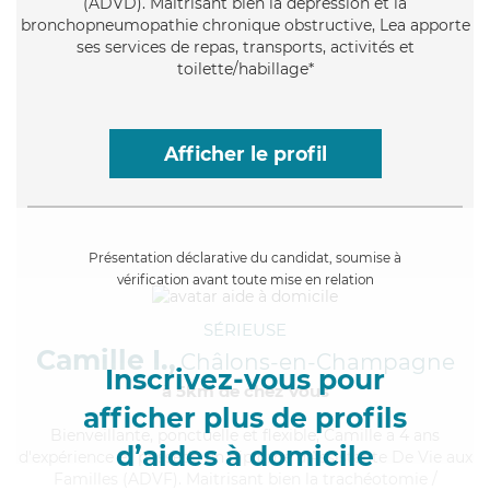
(ADVD). Maitrisant bien la dépression et la
bronchopneumopathie chronique obstructive, Lea apporte
ses services de repas, transports, activités et
toilette/habillage*
Afficher le profil
Présentation déclarative du candidat, soumise à
vérification avant toute mise en relation
SÉRIEUSE
Camille I.,
Châlons-en-Champagne
Inscrivez-vous pour
à 5km de chez Vous
afficher plus de profils
Bienveillante
, ponctuelle et flexible, Camille a 4 ans
d’aides à domicile
d'expérience et possède un diplôme d'Assistante De Vie aux
Familles (ADVF). Maitrisant bien la trachéotomie /