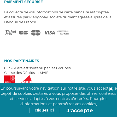
PAIEMENT SÉCURISÉ
La collecte de vos informations de carte bancaire est cryptée
et assurée par Mangopay, société dûment agréée auprès de la
Banque de France.
NOS PARTENAIRES
Click&Care est soutenu par les Groupes
Caisse des Dépôts et MAIF.
En poursuivant votre navigation sur notre site, vous acceptez le
✕
dépôt de cookies destinés à vous proposer des offres, contenus
et services adaptés à vos centres d’intérêts.
Pour plus
d’informations et paramétrer vos cookies,
EXPERTS À VOTRE ÉCOUTE
J'accepte
cliquez ici
.
Un besoin de recrutement ? Click&Care vous accompagne par
téléphone 7/7
.