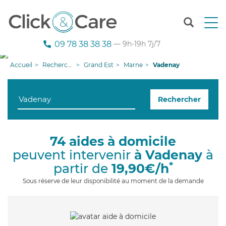
T
o
g
09 78 38 38 38
— 9h-19h 7j/7
g
l
Accueil
Recherche aide à domicile
Grand Est
Marne
Vadenay
e
n
a
Rechercher
v
i
g
a
74 aides à domicile
t
peuvent intervenir
à Vadenay
à
i
o
*
partir de
19,90€/h
n
Sous réserve de leur disponibilité au moment de la demande