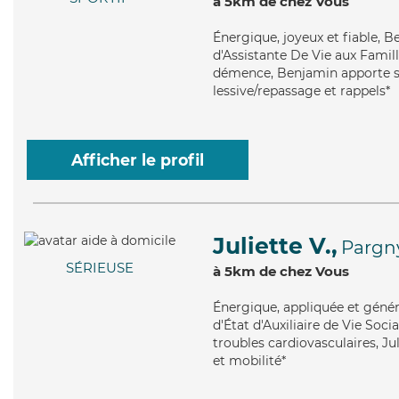
à 5km de chez Vous
Énergique
, joyeux et fiable,
d'Assistante De Vie aux Famill
démence, Benjamin apporte ses
lessive/repassage et rappels*
Afficher le profil
Juliette V.,
Pargny
SÉRIEUSE
à 5km de chez Vous
Énergique
, appliquée et géné
d'État d'Auxiliaire de Vie Soc
troubles cardiovasculaires, Ju
et mobilité*