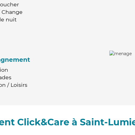
Coucher
 / Change
e nuit
agnement
ion
ades
n / Loisirs
nt Click&Care à Saint-Lumi