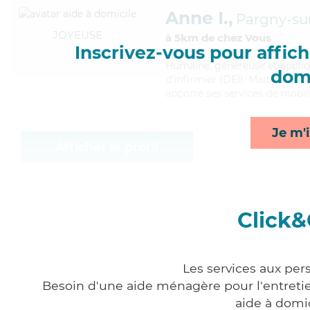
Anne I.,
Pargny-su
JOYEUSE
à 5km de chez Vous
Inscrivez-vous pour affiche
Humaine
, généreuse et appli
domi
d'infirmier (DEI). Maitrisant b
apporte ses services de mobili
Je m'i
Afficher le profil
Click&
Les services aux per
Besoin d'une aide ménagère pour l'entretien
aide à domi