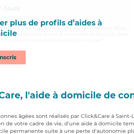
r-Saulx
r plus de profils d’aides à
quée, Anne a 6 ans d'expérience et possède un diplôme d'Etat
cile
ien les troubles respiratoires et les troubles de l'audition, Anne
té, courses/livraison, lessive/repassage et rappels*
nscris
Care, l'aide à domicile de co
sonnes âgées sont réalisés par Click&Care à Saint
 de votre cadre de vie, d'une aide à domicile tem
cile permanente suite à une perte d'autonomie pl