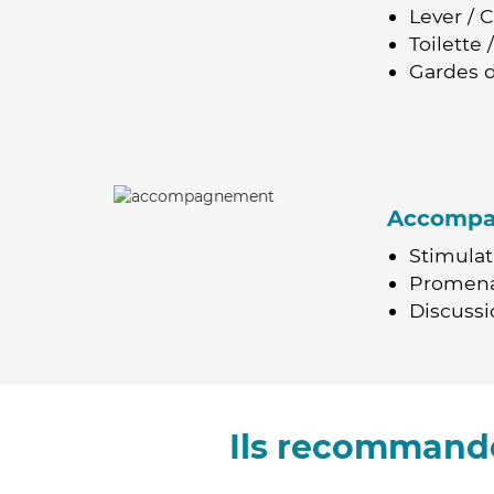
Lever / 
Toilette
Gardes d
Accomp
Stimulat
Promen
Discussio
Ils recommande