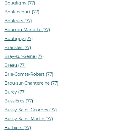
Bougligny (77)
Boulancourt (77)
Bouleurs (77)
Bourron-Marlotte (77)
Boutigny (77)
Bransles (77)
Bray-sur-Seine (77)
Bréau (77)
Brie-Comte-Robert (77)
Brou-sur-Chantereine (77)
Burcy (77)
Bussières (77)
Bussy-Saint-Georges (77)
Bussy-Saint-Martin (77)
Buthiers (77)