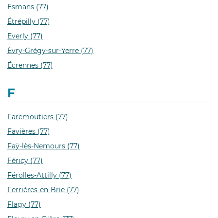
Esmans (77)
Étrépilly (77)
Everly (77)
Évry-Grégy-sur-Yerre (77)
Écrennes (77)
F
Faremoutiers (77)
Favières (77)
Faÿ-lès-Nemours (77)
Féricy (77)
Férolles-Attilly (77)
Ferrières-en-Brie (77)
Flagy (77)