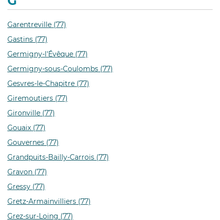
G
Garentreville (77)
Gastins (77)
Germigny-l'Évêque (77)
Germigny-sous-Coulombs (77)
Gesvres-le-Chapitre (77)
Giremoutiers (77)
Gironville (77)
Gouaix (77)
Gouvernes (77)
Grandpuits-Bailly-Carrois (77)
Gravon (77)
Gressy (77)
Gretz-Armainvilliers (77)
Grez-sur-Loing (77)