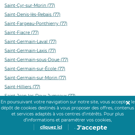
Saint-Cyr-sur-Morin (77)
Saint-Denis-lès-Rebais (77)
Saint-Fargeau-Ponthierry (77)
Saint-Fiacre (77)
Saint-Germain-Laval (77)
Saint-Germain-Laxis (77)
Saint-Germain-sous-Doue (77)
Saint-Germain-sur-École (77)
Saint-Germain-sur-Morin (77)
Saint-Hilliers (77)
Saint-Jean-les-Deux-Jumeaux (77)
En poursuivant votre navigation sur notre site, vous acceptez le
✕
Saint-Just-en-Brie (77)
dépôt de cookies destinés à vous proposer des offres, contenus
Saint-Léger (77)
et services adaptés à vos centres d’intérêts.
Pour plus
d’informations et paramétrer vos cookies,
Saint-Loup-de-Naud (77)
J'accepte
cliquez ici
.
Saint-Mammès (77)