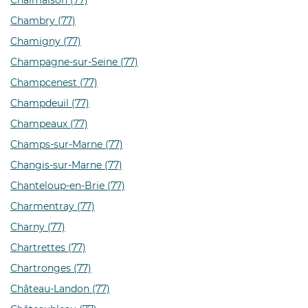
Chalmaison (77)
Chambry (77)
Chamigny (77)
Champagne-sur-Seine (77)
Champcenest (77)
Champdeuil (77)
Champeaux (77)
Champs-sur-Marne (77)
Changis-sur-Marne (77)
Chanteloup-en-Brie (77)
Charmentray (77)
Charny (77)
Chartrettes (77)
Chartronges (77)
Château-Landon (77)