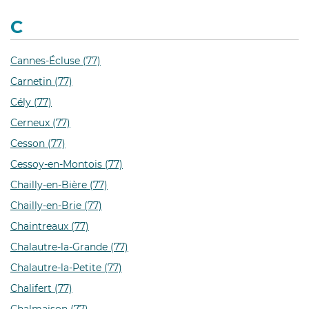
C
Cannes-Écluse (77)
Carnetin (77)
Cély (77)
Cerneux (77)
Cesson (77)
Cessoy-en-Montois (77)
Chailly-en-Bière (77)
Chailly-en-Brie (77)
Chaintreaux (77)
Chalautre-la-Grande (77)
Chalautre-la-Petite (77)
Chalifert (77)