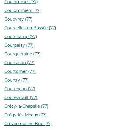
Coulommes (77)
Coulommiers (77)
Coupvray (77)
Courcelles-en-Bassée (77)
Courchamp (77)
Courpalay (77)
Courquetaine (77)
Courtacon (77)
Courtomer (77)
Courtry (77)
Coutençon (77)
Coutevroult (77)
Crécy-la-Chapelle (77)
Crégy-lès-Meaux (77)
Crèvecœur-en-Brie (77)