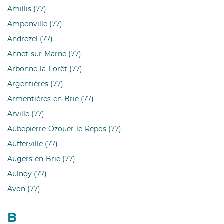
Amillis (77)
Amponville (77)
Andrezel (77)
Annet-sur-Marne (77)
Arbonne-la-Forêt (77)
Argentières (77)
Armentières-en-Brie (77)
Arville (77)
Aubepierre-Ozouer-le-Repos (77)
Aufferville (77)
Augers-en-Brie (77)
Aulnoy (77)
Avon (77)
B