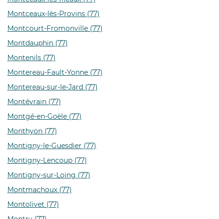
Montceaux-lès-Provins (77)
Montcourt-Fromonville (77)
Montdauphin (77)
Montenils (77)
Montereau-Fault-Yonne (77)
Montereau-sur-le-Jard (77)
Montévrain (77)
Montgé-en-Goële (77)
Monthyon (77)
Montigny-le-Guesdier (77)
Montigny-Lencoup (77)
Montigny-sur-Loing (77)
Montmachoux (77)
Montolivet (77)