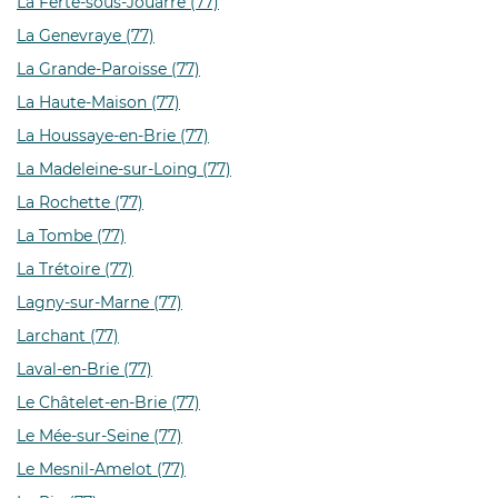
La Ferté-sous-Jouarre (77)
La Genevraye (77)
La Grande-Paroisse (77)
La Haute-Maison (77)
La Houssaye-en-Brie (77)
La Madeleine-sur-Loing (77)
La Rochette (77)
La Tombe (77)
La Trétoire (77)
Lagny-sur-Marne (77)
Larchant (77)
Laval-en-Brie (77)
Le Châtelet-en-Brie (77)
Le Mée-sur-Seine (77)
Le Mesnil-Amelot (77)