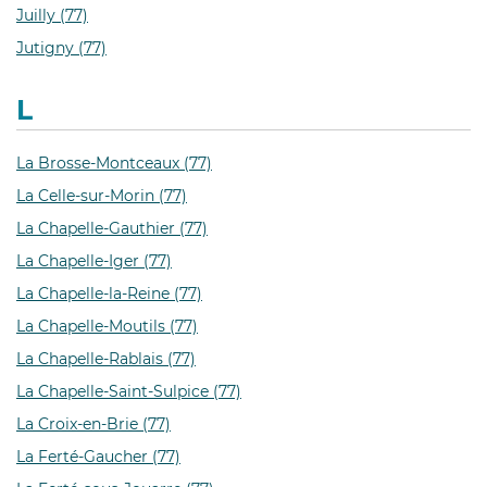
Juilly (77)
Jutigny (77)
L
La Brosse-Montceaux (77)
La Celle-sur-Morin (77)
La Chapelle-Gauthier (77)
La Chapelle-Iger (77)
La Chapelle-la-Reine (77)
La Chapelle-Moutils (77)
La Chapelle-Rablais (77)
La Chapelle-Saint-Sulpice (77)
La Croix-en-Brie (77)
La Ferté-Gaucher (77)