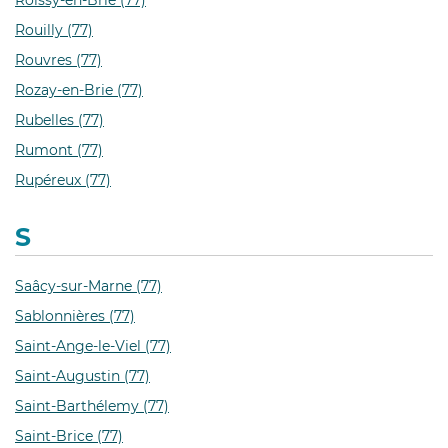
Roissy-en-Brie (77)
Rouilly (77)
Rouvres (77)
Rozay-en-Brie (77)
Rubelles (77)
Rumont (77)
Rupéreux (77)
S
Saâcy-sur-Marne (77)
Sablonnières (77)
Saint-Ange-le-Viel (77)
Saint-Augustin (77)
Saint-Barthélemy (77)
Saint-Brice (77)