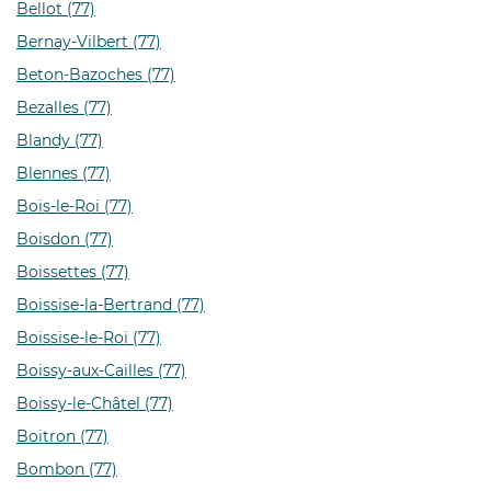
Bellot (77)
Bernay-Vilbert (77)
Beton-Bazoches (77)
Bezalles (77)
Blandy (77)
Blennes (77)
Bois-le-Roi (77)
Boisdon (77)
Boissettes (77)
Boissise-la-Bertrand (77)
Boissise-le-Roi (77)
Boissy-aux-Cailles (77)
Boissy-le-Châtel (77)
Boitron (77)
Bombon (77)