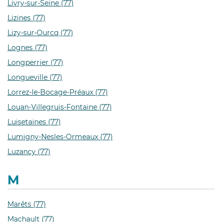
Livry-sur-Seine (77)
Lizines (77)
Lizy-sur-Ourcq (77)
Lognes (77)
Longperrier (77)
Longueville (77)
Lorrez-le-Bocage-Préaux (77)
Louan-Villegruis-Fontaine (77)
Luisetaines (77)
Lumigny-Nesles-Ormeaux (77)
Luzancy (77)
M
Marêts (77)
Machault (77)