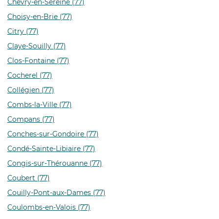
Chevry-en-Sereine (77)
Choisy-en-Brie (77)
Citry (77)
Claye-Souilly (77)
Clos-Fontaine (77)
Cocherel (77)
Collégien (77)
Combs-la-Ville (77)
Compans (77)
Conches-sur-Gondoire (77)
Condé-Sainte-Libiaire (77)
Congis-sur-Thérouanne (77)
Coubert (77)
Couilly-Pont-aux-Dames (77)
Coulombs-en-Valois (77)