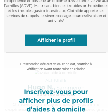
d'expérience et possède un diplôme d'Assistante De Vie aux
Familles (ADVF). Maitrisant bien les troubles orthopédiques
et les troubles gastro-intestinaux, Clothilde apporte ses
services de rappels, lessive/repassage, courses/livraison et
activités*
Afficher le profil
Présentation déclarative du candidat, soumise à
vérification avant toute mise en relation
ALTRUISTE
Hugo N.,
Sammeron
Inscrivez-vous pour
à 5km de chez Vous
afficher plus de profils
Chaleureux
, dynamique et impliqué, Hugo a 9 ans
d’aides à domicile
d'expérience et possède un diplôme d'Etat d'aide-soignant