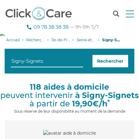
T
o
g
09 78 38 38 38
— 9h-19h 7j/7
g
l
Accueil
Recherche aide à domicile
Île-de-France
Seine-et-Marne
Signy-Signets
e
n
a
Rechercher
v
i
g
a
118 aides à domicile
t
peuvent intervenir
à Signy-Signets
i
o
*
à partir de
19,90€/h
n
Sous réserve de leur disponibilité au moment de la demande