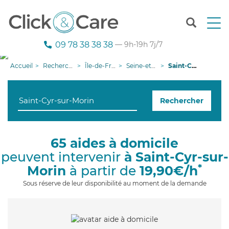
T
o
g
09 78 38 38 38
— 9h-19h 7j/7
g
l
Accueil
Recherche aide à domicile
Île-de-France
Seine-et-Marne
Saint-Cyr-sur-Morin
e
n
a
Rechercher
v
i
g
a
65 aides à domicile
t
peuvent intervenir
à Saint-Cyr-sur-
i
o
*
Morin
à partir de
19,90€/h
n
Sous réserve de leur disponibilité au moment de la demande