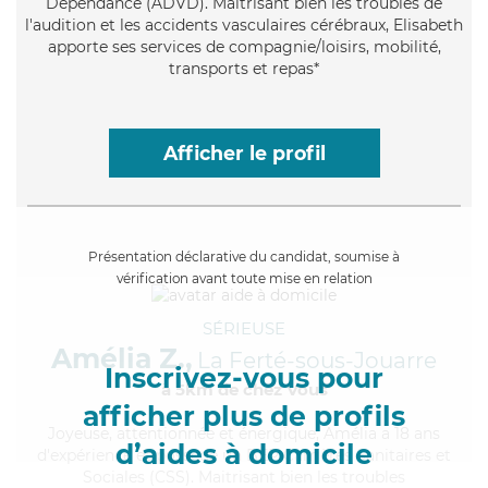
Dépendance (ADVD). Maitrisant bien les troubles de
l'audition et les accidents vasculaires cérébraux, Elisabeth
apporte ses services de compagnie/loisirs, mobilité,
transports et repas*
Afficher le profil
Présentation déclarative du candidat, soumise à
vérification avant toute mise en relation
SÉRIEUSE
Amélia Z.,
La Ferté-sous-Jouarre
Inscrivez-vous pour
à 5km de chez Vous
afficher plus de profils
Joyeuse
, attentionnée et énergique, Amélia a 18 ans
d’aides à domicile
d'expérience et possède un BEP Carrières Sanitaires et
Sociales (CSS). Maitrisant bien les troubles