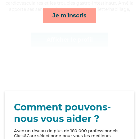
cardiovasculaires et les troubles gastro-intestinaux, Amélia
apporte ses services de lever/coucher, toilette/habillage,
Je m'inscris
repas et activités*
Afficher le profil
Comment pouvons-
nous vous aider ?
Avec un réseau de plus de 180 000 professionnels,
Click&Care sélectionne pour vous les meilleurs