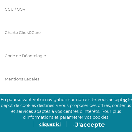
CGU / GGV
Charte Click&Care
Code de Déontologie
Mentions Légales
En poursuivant votre navigation sur notre site, vous acceptez le
✕
Prérequis Click&Care
dépôt de cookies destinés à vous proposer des offres, contenus
et services adaptés à vos centres d’intérêts.
Pour plus
d’informations et paramétrer vos cookies,
J'accepte
cliquez ici
.
Protection des Données