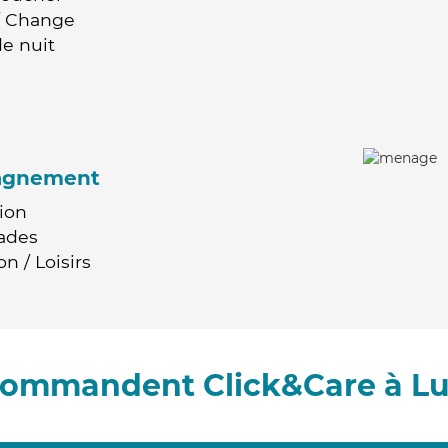
 / Change
e nuit
agnement
ion
ades
n / Loisirs
ecommandent Click&Care à L