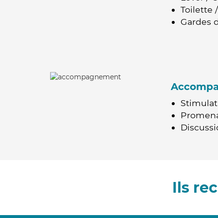
Toilette
Gardes d
Accomp
Stimulat
Promen
Discussio
Ils r