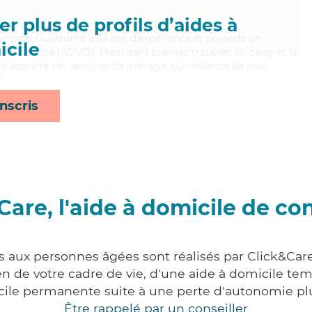
r plus de profils d’aides à
timiste, Guillaume a 23 ans d'expérience et possède un
cile
épendance (ADVD). Maitrisant bien les troubles du sang et la
e apporte ses services de ménage, surveillance de nuit,
*
nscris
Care, l'aide à domicile de co
s aux personnes âgées sont réalisés par Click&Car
 de votre cadre de vie, d'une aide à domicile tem
cile permanente suite à une perte d'autonomie pl
Être rappelé par un conseiller