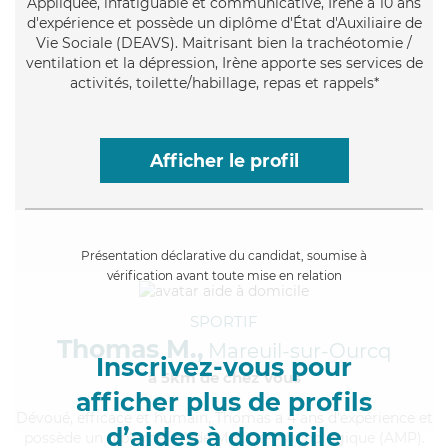
Appliquée
, infatiguable et communicative, Irène a 10 ans
d'expérience et possède un diplôme d'État d'Auxiliaire de
Vie Sociale (DEAVS). Maitrisant bien la trachéotomie /
ventilation et la dépression, Irène apporte ses services de
activités, toilette/habillage, repas et rappels*
Afficher le profil
Présentation déclarative du candidat, soumise à
vérification avant toute mise en relation
SPORTIF
Thomas M.,
Mareuil-sur-Ourcq
Inscrivez-vous pour
à 5km de chez Vous
afficher plus de profils
Dévoué
, efficace et humain, Thomas a 4 ans d'expérience et
d’aides à domicile
possède un diplôme d'Aide Médico-Psychologique (AMP).