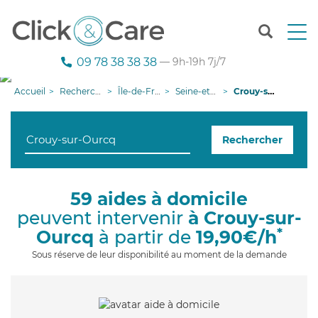
T
o
g
09 78 38 38 38
— 9h-19h 7j/7
g
l
Accueil
Recherche aide à domicile
Île-de-France
Seine-et-Marne
Crouy-sur-Ourcq
e
n
a
Rechercher
v
i
g
a
59 aides à domicile
t
peuvent intervenir
à Crouy-sur-
i
o
*
Ourcq
à partir de
19,90€/h
n
Sous réserve de leur disponibilité au moment de la demande