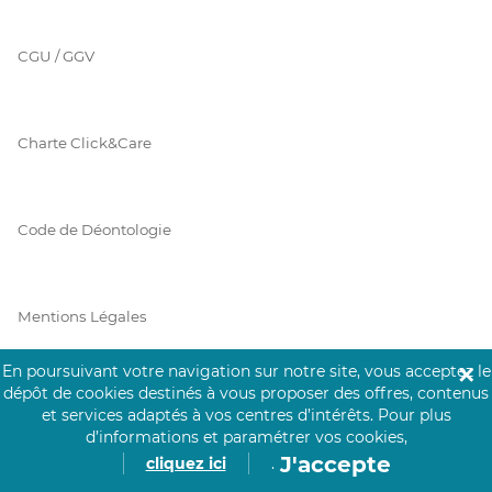
CGU / GGV
Charte Click&Care
Code de Déontologie
Mentions Légales
En poursuivant votre navigation sur notre site, vous acceptez le
✕
dépôt de cookies destinés à vous proposer des offres, contenus
Prérequis Click&Care
et services adaptés à vos centres d’intérêts.
Pour plus
d’informations et paramétrer vos cookies,
J'accepte
cliquez ici
.
Protection des Données