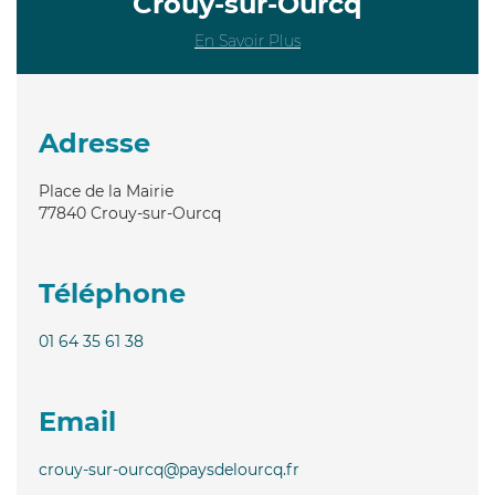
Crouy-sur-Ourcq
En Savoir Plus
Adresse
Place de la Mairie
77840
Crouy-sur-Ourcq
Téléphone
01 64 35 61 38
Email
crouy-sur-ourcq@paysdelourcq.fr