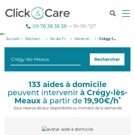
T
o
g
09 78 38 38 38
— 9h-19h 7j/7
g
l
Accueil
Recherche aide à domicile
Île-de-France
Seine-et-Marne
Crégy-lès-Meaux
e
n
a
Rechercher
v
i
g
a
133 aides à domicile
t
peuvent intervenir
à Crégy-lès-
i
o
*
Meaux
à partir de
19,90€/h
n
Sous réserve de leur disponibilité au moment de la demande