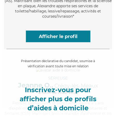
(AS). Maitrisant bien les troubles respiratoires et la sclérose
en plaque, Alexandre apporte ses services de
toilette/habillage, lessive/repassage, activités et
courses/livraison*
Afficher le profil
Présentation déclarative du candidat, soumise à
vérification avant toute mise en relation
SÉRIEUSE
Jeanne O.,
Crégy-lès-Meaux
Inscrivez-vous pour
à 5km de chez Vous
afficher plus de profils
Flexible
, bienveillante et ponctuelle, Jeanne a 5 ans
d’aides à domicile
d'expérience et possède un BEP Carrières Sanitaires et
Sociales (CSS). Maitrisant bien la maladie d'alzheimer et les