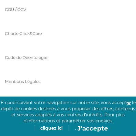
CGU / GGV
Charte Click&Care
Code de Déontologie
Mentions Légales
En poursuivant votre navigation sur notre site, vous acceptez le
✕
Prérequis Click&Care
dépôt de cookies destinés à vous proposer des offres, contenus
et services adaptés à vos centres d’intérêts.
Pour plus
d’informations et paramétrer vos cookies,
J'accepte
cliquez ici
.
Protection des Données