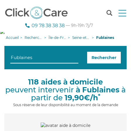
T
o
g
09 78 38 38 38
— 9h-19h 7j/7
g
l
Accueil
Recherche aide à domicile
Île-de-France
Seine-et-Marne
Fublaines
e
n
a
Rechercher
v
i
g
a
118 aides à domicile
t
peuvent intervenir
à Fublaines
à
i
o
*
partir de
19,90€/h
n
Sous réserve de leur disponibilité au moment de la demande