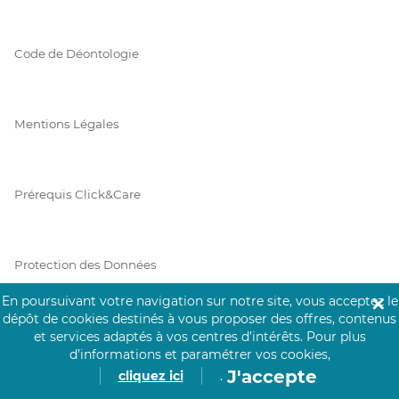
Code de Déontologie
Mentions Légales
Prérequis Click&Care
Protection des Données
En poursuivant votre navigation sur notre site, vous acceptez le
✕
dépôt de cookies destinés à vous proposer des offres, contenus
Vie Privée
et services adaptés à vos centres d’intérêts.
Pour plus
d’informations et paramétrer vos cookies,
J'accepte
cliquez ici
.