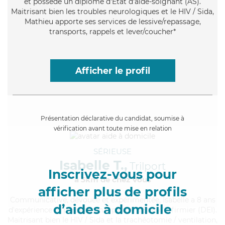
et possède un diplôme d'Etat d'aide-soignant (AS).
Maitrisant bien les troubles neurologiques et le HIV / Sida,
Mathieu apporte ses services de lessive/repassage,
transports, rappels et lever/coucher*
Afficher le profil
Présentation déclarative du candidat, soumise à
vérification avant toute mise en relation
SÉRIEUSE
Isabelle T.,
Trilport
Inscrivez-vous pour
à 5km de chez Vous
afficher plus de profils
Communicative
, dévouée et expérimentée, Isabelle a 8 ans
d’aides à domicile
d'expérience et possède un diplôme d'Etat d'infirmier (DEI).
Maitrisant bien le HIV / Sida et la trachéotomie / ventilation,