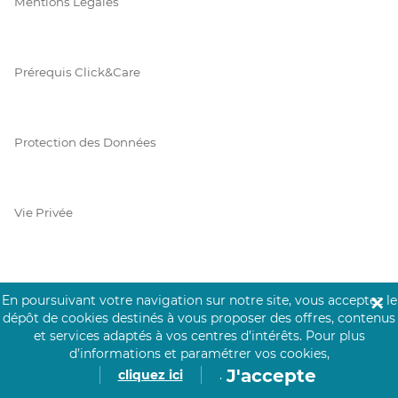
Mentions Légales
Prérequis Click&Care
Protection des Données
Vie Privée
PAIEMENT SÉCURISÉ
En poursuivant votre navigation sur notre site, vous acceptez le
✕
dépôt de cookies destinés à vous proposer des offres, contenus
La collecte de vos informations de carte bancaire est cryptée
et services adaptés à vos centres d’intérêts.
Pour plus
et assurée par Mangopay, société dûment agréée auprès de la
d’informations et paramétrer vos cookies,
Banque de France.
J'accepte
cliquez ici
.