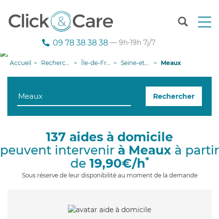
T
o
g
09 78 38 38 38
— 9h-19h 7j/7
g
l
Accueil
Recherche aide à domicile
Île-de-France
Seine-et-Marne
Meaux
e
n
a
Rechercher
v
i
g
a
137 aides à domicile
t
peuvent intervenir
à Meaux
à partir
i
o
*
de
19,90€/h
n
Sous réserve de leur disponibilité au moment de la demande