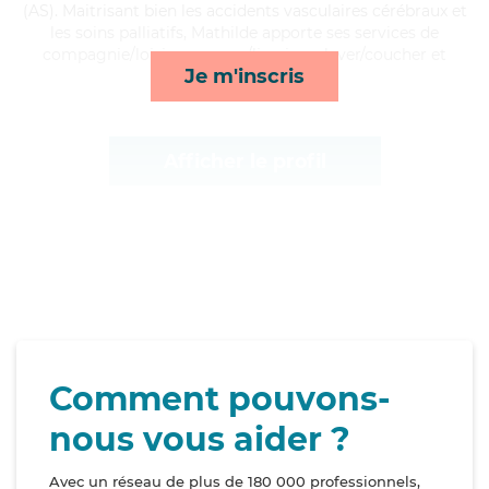
(AS). Maitrisant bien les accidents vasculaires cérébraux et
les soins palliatifs, Mathilde apporte ses services de
compagnie/loisirs, courses/livraison, lever/coucher et
Je m'inscris
mobilité*
Afficher le profil
Comment pouvons-
nous vous aider ?
Avec un réseau de plus de 180 000 professionnels,