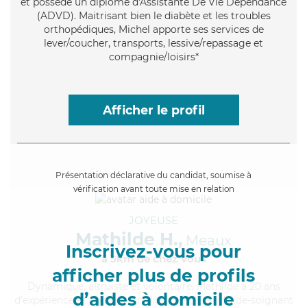
et possède un diplôme d'Assistante De Vie Dépendance
(ADVD). Maitrisant bien le diabète et les troubles
orthopédiques, Michel apporte ses services de
lever/coucher, transports, lessive/repassage et
compagnie/loisirs*
Afficher le profil
Présentation déclarative du candidat, soumise à
vérification avant toute mise en relation
JOYEUSE
Mathilde H.,
Meaux
Inscrivez-vous pour
à 5km de chez Vous
afficher plus de profils
Dynamique
, altruiste et volontaire, Mathilde a 20 ans
d’aides à domicile
d'expérience et possède un diplôme d'Etat d'aide-soignant