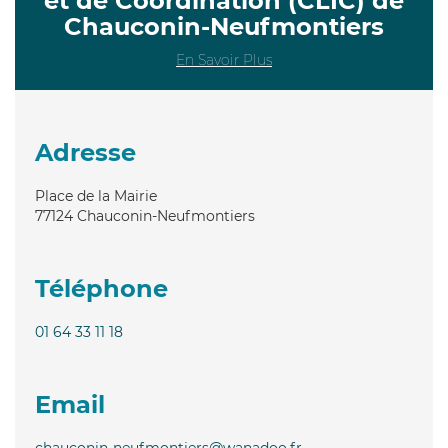
et de Coordination (CLIC) de
Chauconin-Neufmontiers
En Savoir Plus
Adresse
Place de la Mairie
77124
Chauconin-Neufmontiers
Téléphone
01 64 33 11 18
Email
chauconin-neufmontiers@wanadoo.fr