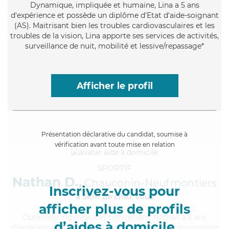
Dynamique
, impliquée et humaine, Lina a 5 ans
d'expérience et possède un diplôme d'Etat d'aide-soignant
(AS). Maitrisant bien les troubles cardiovasculaires et les
troubles de la vision, Lina apporte ses services de activités,
surveillance de nuit, mobilité et lessive/repassage*
Afficher le profil
Présentation déclarative du candidat, soumise à
vérification avant toute mise en relation
SPORTIF
Nathan D.,
Chauconin-Neufmontiers
Inscrivez-vous pour
à 5km de chez Vous
afficher plus de profils
Optimiste
, rigoureux et bienveillant, Nathan a 6 ans
d’aides à domicile
d'expérience et possède un diplôme d'Etat d'aide-soignant