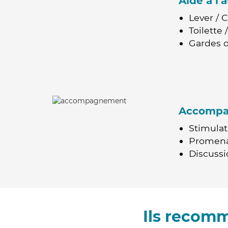
Aide à l
Lever / 
Toilette
Gardes d
Accomp
Stimulat
Promen
Discussio
Ils recom