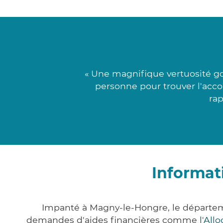
« Une magnifique vertuosité go
personne pour trouver l'acc
rap
Informat
Impanté à Magny-le-Hongre, le départem
demandes d'aides financières comme
l'All