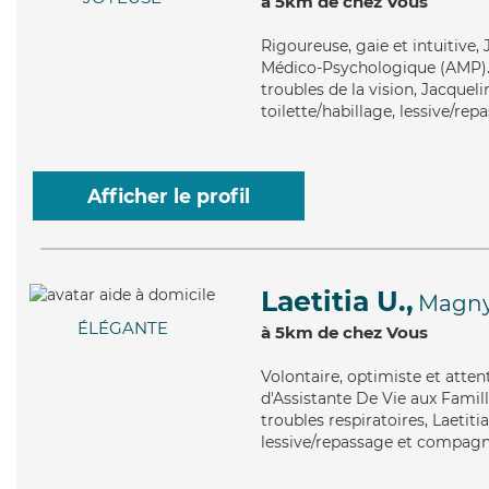
à 5km de chez Vous
Rigoureuse
, gaie et intuitiv
Médico-Psychologique (AMP). M
troubles de la vision, Jacqueli
toilette/habillage, lessive/rep
Afficher le profil
Laetitia U.,
Magny
ÉLÉGANTE
à 5km de chez Vous
Volontaire
, optimiste et atte
d'Assistante De Vie aux Famill
troubles respiratoires, Laetiti
lessive/repassage et compagni