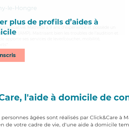
y-le-Hongre
r plus de profils d’aides à
ommunicative, Mathilde a 9 ans d'expérience et possède un
cile
ogique (AMP). Maitrisant bien les troubles de l'audition et
lde apporte ses services de lever/coucher, mobilité,
orts*
nscris
Care, l'aide à domicile de co
x personnes âgées sont réalisés par Click&Care à 
 de votre cadre de vie, d'une aide à domicile tem