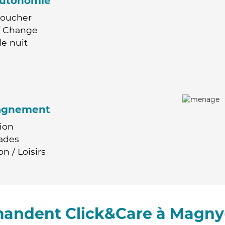
'autonomie
Coucher
 / Change
e nuit
agnement
ion
ades
n / Loisirs
mandent Click&Care à Magny