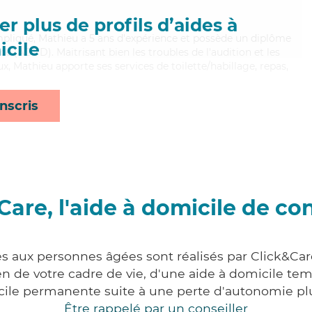
r plus de profils d’aides à
impliqué, Mathieu a 5 ans d'expérience et possède un diplôme
cile
 (ADVD). Maitrisant bien les troubles de l'audition et les
x, Mathieu apporte ses services de toilette/habillage, repas,
nscris
Care, l'aide à domicile de co
es aux personnes âgées sont réalisés par Click&Car
 de votre cadre de vie, d'une aide à domicile tem
cile permanente suite à une perte d'autonomie pl
Être rappelé par un conseiller