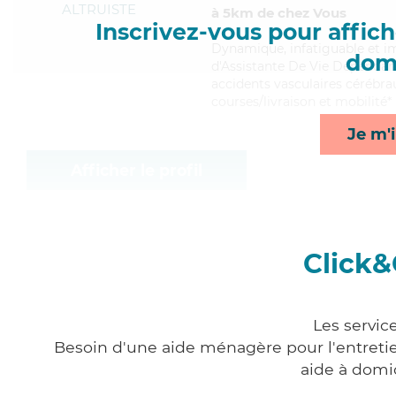
ALTRUISTE
à 5km de chez Vous
Inscrivez-vous pour affiche
Dynamique
, infatiguable et 
domi
d'Assistante De Vie Dépendance
accidents vasculaires cérébrau
courses/livraison et mobilité*
Je m'i
Afficher le profil
Click&
Les servic
Besoin d'une aide ménagère pour l'entretien
aide à domi