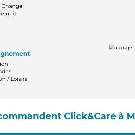
 / Change
e nuit
agnement
ion
ades
n / Loisirs
recommandent Click&Care à M