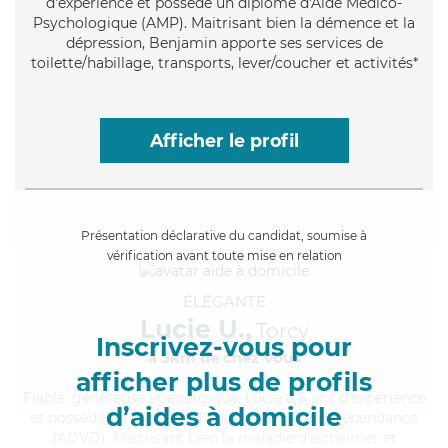
d'expérience et possède un diplôme d'Aide Médico-
Psychologique (AMP). Maitrisant bien la démence et la
dépression, Benjamin apporte ses services de
toilette/habillage, transports, lever/coucher et activités*
Afficher le profil
Présentation déclarative du candidat, soumise à
vérification avant toute mise en relation
ÉLÉGANTE
Lucie U.,
Torcy
Inscrivez-vous pour
à 5km de chez Vous
afficher plus de profils
Fiable
, généreuse et énergique, Lucie a 6 ans d'expérience
d’aides à domicile
et possède un diplôme d'Assistante De Vie Dépendance
(ADVD). Maitrisant bien la maladie d'alzheimer et