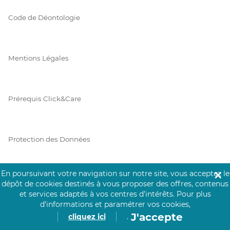
Code de Déontologie
Mentions Légales
Prérequis Click&Care
Protection des Données
En poursuivant votre navigation sur notre site, vous acceptez le
✕
Vie Privée
dépôt de cookies destinés à vous proposer des offres, contenus
et services adaptés à vos centres d’intérêts.
Pour plus
d’informations et paramétrer vos cookies,
J'accepte
cliquez ici
.
PAIEMENT SÉCURISÉ