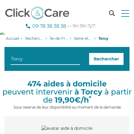
T
o
g
09 78 38 38 38
— 9h-19h 7j/7
g
l
Accueil
Recherche aide à domicile
Île-de-France
Seine-et-Marne
Torcy
e
n
a
Rechercher
v
i
g
a
474 aides à domicile
t
peuvent intervenir
à Torcy
à partir
i
o
*
de
19,90€/h
n
Sous réserve de leur disponibilité au moment de la demande