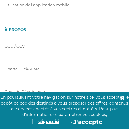
Utilisation de l'application mobile
À PROPOS
CGU / GGV
Charte Click&Care
Code de Déontologie
En poursuivant votre navigation sur notre site, vous acceptez le
✕
dépôt de cookies destinés à vous proposer des offres, contenus
et services adaptés à vos centres d’intérêts.
Pour plus
Mentions Légales
d’informations et paramétrer vos cookies,
J'accepte
cliquez ici
.