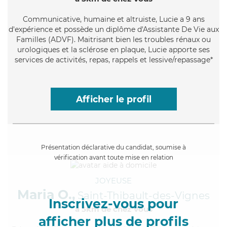
Communicative
, humaine et altruiste, Lucie a 9 ans
d'expérience et possède un diplôme d'Assistante De Vie aux
Familles (ADVF). Maitrisant bien les troubles rénaux ou
urologiques et la sclérose en plaque, Lucie apporte ses
services de activités, repas, rappels et lessive/repassage*
Afficher le profil
Présentation déclarative du candidat, soumise à
vérification avant toute mise en relation
JOYEUSE
Maria O.,
Saint-Thibault-des-Vignes
Inscrivez-vous pour
à 5km de chez Vous
afficher plus de profils