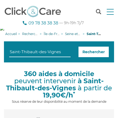
T
o
g
09 78 38 38 38
— 9h-19h 7j/7
g
l
Accueil
Recherche aide à domicile
Île-de-France
Seine-et-Marne
Saint-Thibault-des-Vignes
e
n
a
Rechercher
v
i
g
a
360 aides à domicile
t
peuvent intervenir
à Saint-
i
o
Thibault-des-Vignes
à partir de
n
*
19,90€/h
Sous réserve de leur disponibilité au moment de la demande