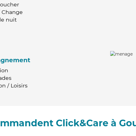
Coucher
 / Change
e nuit
agnement
ion
ades
n / Loisirs
commandent Click&Care à Go