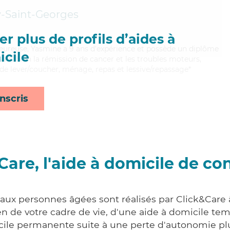
-Saint-Georges
r plus de profils d’aides à
haleureuse, Yasmine a 9 ans d'expérience et possède un diplôme
cile
risant bien la rémission de cancer et les troubles moteurs,
de lever/coucher, ménage, repas et lessive/repassage*
nscris
Care, l'aide à domicile de co
 aux personnes âgées sont réalisés par Click&Care
 de votre cadre de vie, d'une aide à domicile tem
cile permanente suite à une perte d'autonomie pl