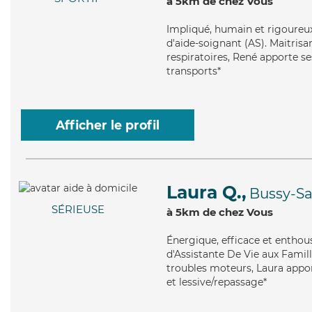
à 5km de chez Vous
Impliqué
, humain et rigoureu
d'aide-soignant (AS). Maitrisa
respiratoires, René apporte ses
transports*
Afficher le profil
Laura Q.,
Bussy-Sa
SÉRIEUSE
à 5km de chez Vous
Énergique
, efficace et entho
d'Assistante De Vie aux Famill
troubles moteurs, Laura apport
et lessive/repassage*