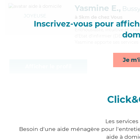
Yasmine E.,
Bussy
JOYEUSE
à 5km de chez Vous
Inscrivez-vous pour affiche
Enthousiaste
, intuitive et c
domi
d'Etat d'infirmier (DEI). Mait
Yasmine apporte ses services 
Je m'i
Afficher le profil
Click&
Les services
Besoin d'une aide ménagère pour l'entretien
aide à domi