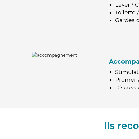
Lever / 
Toilette
Gardes d
Accomp
Stimulat
Promen
Discussio
Ils re