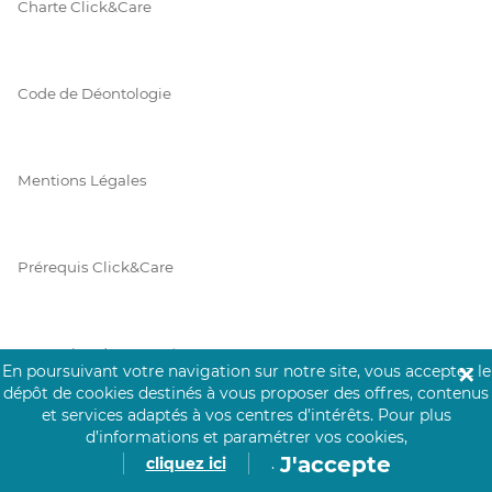
Charte Click&Care
Code de Déontologie
Mentions Légales
Prérequis Click&Care
Protection des Données
En poursuivant votre navigation sur notre site, vous acceptez le
✕
dépôt de cookies destinés à vous proposer des offres, contenus
et services adaptés à vos centres d’intérêts.
Pour plus
d’informations et paramétrer vos cookies,
Vie Privée
J'accepte
cliquez ici
.