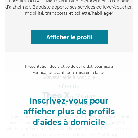
Familles (ADVF). Maitrisant bien le diabète et la maladie
d'alzheimer, Baptiste apporte ses services de lever/coucher,
mobilité, transports et toilette/habillage*
Afficher le profil
Présentation déclarative du candidat, soumise à
vérification avant toute mise en relation
SÉRIEUX
Theo X.,
Meaux
Inscrivez-vous pour
à 5km de chez Vous
afficher plus de profils
Expérimenté
, gai et dévoué, Theo a 6 ans d'expérience et
d’aides à domicile
possède un diplôme d'Aide Médico-Psychologique (AMP).
Maitrisant bien les soins médicaux à domicile et l'arthrite,
Theo apporte ses services de toilette/habillage,