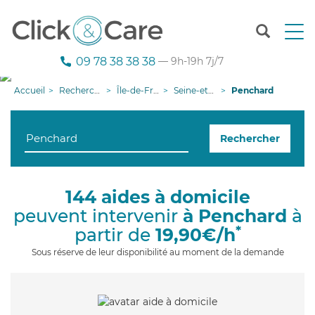
T
o
g
09 78 38 38 38
— 9h-19h 7j/7
g
l
Accueil
Recherche aide à domicile
Île-de-France
Seine-et-Marne
Penchard
e
n
a
Rechercher
v
i
g
a
144 aides à domicile
t
peuvent intervenir
à Penchard
à
i
o
*
partir de
19,90€/h
n
Sous réserve de leur disponibilité au moment de la demande