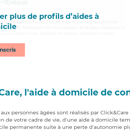
-l'Évêque
r plus de profils d’aides à
impliquée, Lucie a 14 ans d'expérience et possède un diplôme
cile
es (ADVF). Maitrisant bien les troubles de la peau / escarres et
, Lucie apporte ses services de rappels, courses/livraison,
nscris
Care, l'aide à domicile de co
 aux personnes âgées sont réalisés par Click&Care
 de votre cadre de vie, d'une aide à domicile tem
cile permanente suite à une perte d'autonomie pl