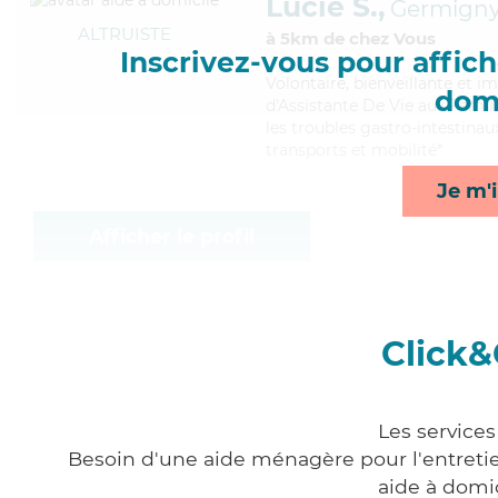
Lucie S.,
Germigny
ALTRUISTE
à 5km de chez Vous
Inscrivez-vous pour affiche
Volontaire
, bienveillante et 
domi
d'Assistante De Vie aux Famill
les troubles gastro-intestinaux
transports et mobilité*
Je m'i
Afficher le profil
Click&
Les services
Besoin d'une aide ménagère pour l'entretien
aide à domi