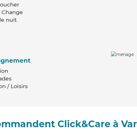
Coucher
 / Change
e nuit
agnement
ion
ades
n / Loisirs
commandent Click&Care à Va