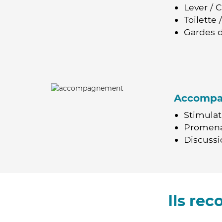
Lever / 
Toilette
Gardes d
Accomp
Stimulat
Promen
Discussio
Ils re