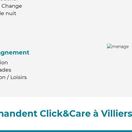
 / Change
e nuit
agnement
ion
ades
n / Loisirs
andent Click&Care à Villier