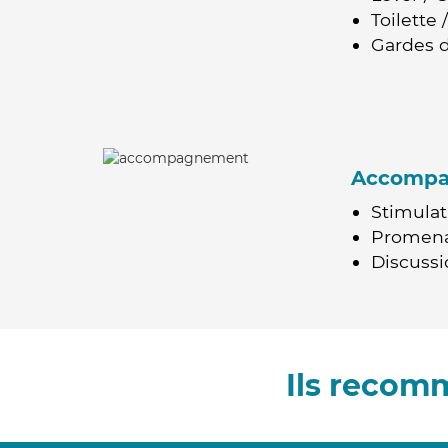
Toilette
Gardes d
Accomp
Stimulat
Promen
Discussio
Ils recomm