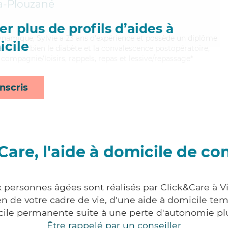
a-Plouzané
r plus de profils d’aides à
dynamique, Sylvie a 23 ans d'expérience et possède un diplôme
cile
aitrisant bien le diabète et la convalescence postopératoire,
 compagnie/loisirs, rappels, repas et lessive/repassage*
nscris
Care, l'aide à domicile de co
x personnes âgées sont réalisés par Click&Care à Vil
 de votre cadre de vie, d'une aide à domicile tem
cile permanente suite à une perte d'autonomie pl
Être rappelé par un conseiller