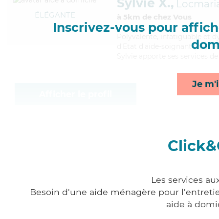
Sylvie X.,
Locmari
ÉLÉGANTE
à 5km de chez Vous
Inscrivez-vous pour affiche
Polyvalente
, infatiguable et 
domi
d'Etat d'aide-soignant (AS). M
Sylvie apporte ses services de
Je m'i
Afficher le profil
Click&
Les services au
Besoin d'une aide ménagère pour l'entretien
aide à domi