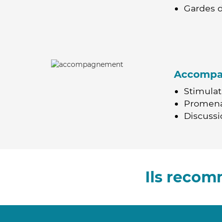
Gardes d
Accomp
Stimulat
Promen
Discussio
Ils recom