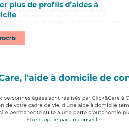
r plus de profils d’aides à
te, Florian a 8 ans d'expérience et possède un diplôme
cile
es (ADVF). Maitrisant bien la sclérose en plaque et les
n apporte ses services de ménage, rappels, transports et repas*
nscris
Care, l'aide à domicile de co
x personnes âgées sont réalisés par Click&Care à C
 de votre cadre de vie, d'une aide à domicile tem
cile permanente suite à une perte d'autonomie pl
Être rappelé par un conseiller