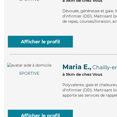
à 5km de chez Vous
Dévouée
, généreuse et gaie, 
d'infirmier (DEI). Maitrisant b
de repas, courses/livraison, act
Afficher le profil
Maria E.,
Chailly-e
SPORTIVE
à 5km de chez Vous
Polyvalente
, gaie et chaleure
d'infirmier (DEI). Maitrisant b
apporte ses services de rappel
Afficher le profil