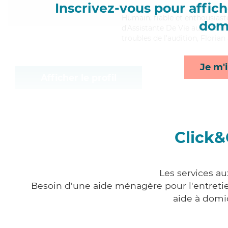
Inscrivez-vous pour affiche
Humain
, fiable et enthousias
domi
d'Assistante De Vie aux Famill
troubles de l'audition, Floria
Je m'i
Afficher le profil
Click&
Les services au
Besoin d'une aide ménagère pour l'entretien
aide à domi