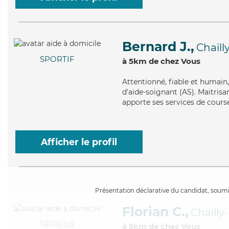
Bernard J.,
Chaill
SPORTIF
à 5km de chez Vous
Attentionné
, fiable et humai
d'aide-soignant (AS). Maitrisa
apporte ses services de courses
Afficher le profil
Présentation déclarative du candidat, soumis
Florian C.,
Chailly
SÉRIEUX
à 5km de chez Vous