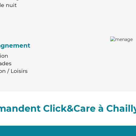
e nuit
agnement
ion
ades
n / Loisirs
mandent Click&Care à Chaill