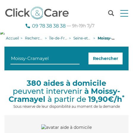
T
o
g
09 78 38 38 38
— 9h-19h 7j/7
g
l
Accueil
Recherche aide à domicile
Île-de-France
Seine-et-Marne
Moissy-Cramayel
e
n
a
Rechercher
v
i
g
a
380 aides à domicile
t
peuvent intervenir
à Moissy-
i
o
*
Cramayel
à partir de
19,90€/h
n
Sous réserve de leur disponibilité au moment de la demande