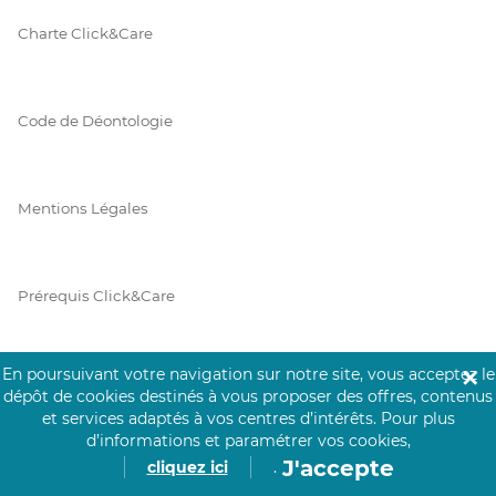
Charte Click&Care
Code de Déontologie
Mentions Légales
Prérequis Click&Care
En poursuivant votre navigation sur notre site, vous acceptez le
✕
Protection des Données
dépôt de cookies destinés à vous proposer des offres, contenus
et services adaptés à vos centres d’intérêts.
Pour plus
d’informations et paramétrer vos cookies,
J'accepte
cliquez ici
.
Vie Privée