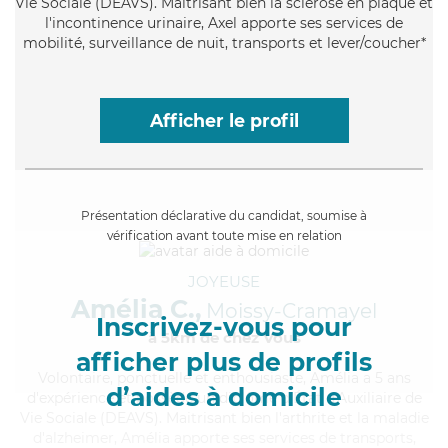
Vie Sociale (DEAVS). Maitrisant bien la sclérose en plaque et
l'incontinence urinaire, Axel apporte ses services de
mobilité, surveillance de nuit, transports et lever/coucher*
Afficher le profil
Présentation déclarative du candidat, soumise à
vérification avant toute mise en relation
JOYEUSE
Amélia C.,
Moissy-Cramayel
Inscrivez-vous pour
à 5km de chez Vous
afficher plus de profils
Volontaire
, ponctuelle et enthousiaste, Amélia a 5 ans
d’aides à domicile
d'expérience et possède un diplôme d'État d'Auxiliaire de
Vie Sociale (DEAVS). Maitrisant bien l'arthrite et la maladie
d'alzheimer, Amélia apporte ses services de transports,