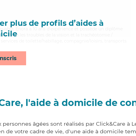
r plus de profils d’aides à
tiguable, Enora a 10 ans d'expérience et possède un diplôme
cile
isant bien les troubles de la vision et la trachéotomie /
 services de toilette/habillage, compagnie/loisirs, transports
nscris
Care, l'aide à domicile de co
x personnes âgées sont réalisés par Click&Care à 
 de votre cadre de vie, d'une aide à domicile tem