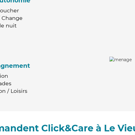
'autonomie
Coucher
 / Change
e nuit
agnement
ion
ades
n / Loisirs
mandent Click&Care à Le Vi