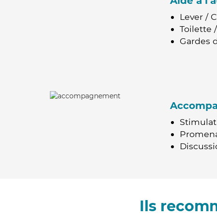
Aide à l
Lever / 
Toilette
Gardes d
Accomp
Stimulat
Promen
Discussio
Ils recom