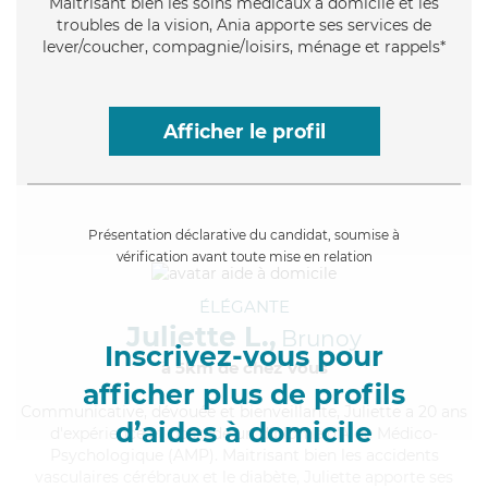
Maitrisant bien les soins médicaux à domicile et les
troubles de la vision, Ania apporte ses services de
lever/coucher, compagnie/loisirs, ménage et rappels*
Afficher le profil
Présentation déclarative du candidat, soumise à
vérification avant toute mise en relation
ÉLÉGANTE
Juliette L.,
Brunoy
Inscrivez-vous pour
à 5km de chez Vous
afficher plus de profils
Communicative
, dévouée et bienveillante, Juliette a 20 ans
d’aides à domicile
d'expérience et possède un diplôme d'Aide Médico-
Psychologique (AMP). Maitrisant bien les accidents
vasculaires cérébraux et le diabète, Juliette apporte ses