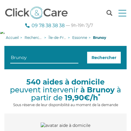
T
o
g
09 78 38 38 38
— 9h-19h 7j/7
g
l
Accueil
Recherche aide à domicile
Île-de-France
Essonne
Brunoy
e
n
a
Rechercher
v
i
g
a
540 aides à domicile
t
peuvent intervenir
à Brunoy
à
i
o
*
partir de
19,90€/h
n
Sous réserve de leur disponibilité au moment de la demande