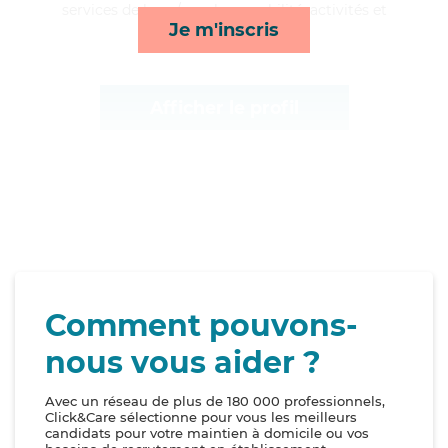
services de lever/coucher, mobilité, activités et
Je m'inscris
courses/livraison*
Afficher le profil
Comment pouvons-
nous vous aider ?
Avec un réseau de plus de 180 000 professionnels,
Click&Care sélectionne pour vous les meilleurs
candidats pour votre maintien à domicile ou vos