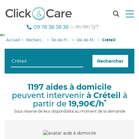
T
o
g
09 78 38 38 38
— 9h-19h 7j/7
g
l
Accueil
Recherche aide à domicile
Île-de-France
Val-de-Marne
Créteil
e
n
a
Rechercher
v
i
g
a
1197 aides à domicile
t
peuvent intervenir
à Créteil
à
i
o
*
partir de
19,90€/h
n
Sous réserve de leur disponibilité au moment de la demande