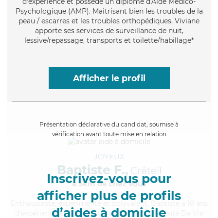
d'expérience et possède un diplôme d'Aide Médico-
Psychologique (AMP). Maitrisant bien les troubles de la
peau / escarres et les troubles orthopédiques, Viviane
apporte ses services de surveillance de nuit,
lessive/repassage, transports et toilette/habillage*
Afficher le profil
Présentation déclarative du candidat, soumise à
vérification avant toute mise en relation
JOYEUX
Baptiste F.,
Créteil
Inscrivez-vous pour
à 5km de chez Vous
afficher plus de profils
Enthousiaste
, expérimenté et polyvalent, Baptiste a 10 ans
d’aides à domicile
d'expérience et possède un diplôme d'Assistante De Vie