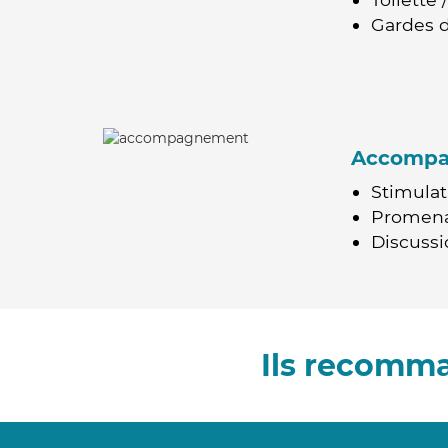
Gardes d
Accomp
Stimulat
Promen
Discussio
Ils recomm