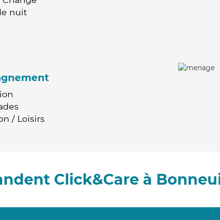
e nuit
agnement
ion
ades
n / Loisirs
andent Click&Care à Bonneui