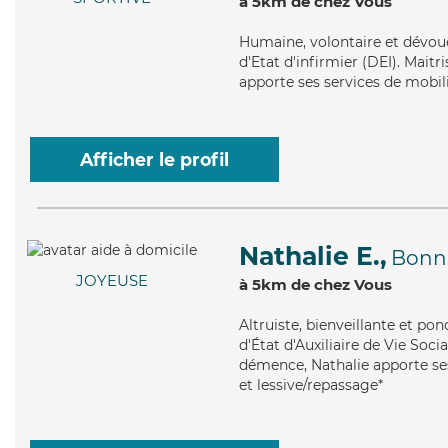
à 5km de chez Vous
Humaine
, volontaire et dévo
d'Etat d'infirmier (DEI). Maitr
apporte ses services de mobili
Afficher le profil
Nathalie E.,
Bonne
JOYEUSE
à 5km de chez Vous
Altruiste
, bienveillante et po
d'État d'Auxiliaire de Vie Soci
démence, Nathalie apporte ses 
et lessive/repassage*