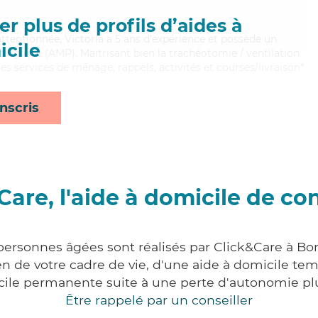
r plus de profils d’aides à
attentionnée, Victoria a 5 ans d'expérience et possède un
cile
ogique (AMP). Maitrisant bien la trachéotomie / ventilation
 ses services de ménage, rappels, activités et courses/livraison*
nscris
Care, l'aide à domicile de co
 personnes âgées sont réalisés par Click&Care à Bo
 de votre cadre de vie, d'une aide à domicile tem
cile permanente suite à une perte d'autonomie pl
Être rappelé par un conseiller