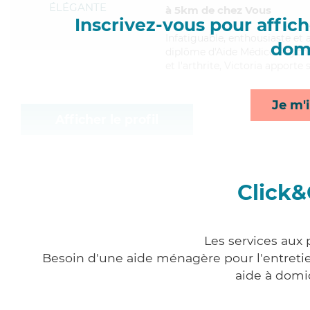
ÉLÉGANTE
à 5km de chez Vous
Inscrivez-vous pour affiche
Infatiguable
, enthousiaste et 
domi
diplôme d'Aide Médico-Psychol
et l'arthrite, Victoria apporte
Je m'i
Afficher le profil
Click&
Les services aux
Besoin d'une aide ménagère pour l'entretien
aide à domi