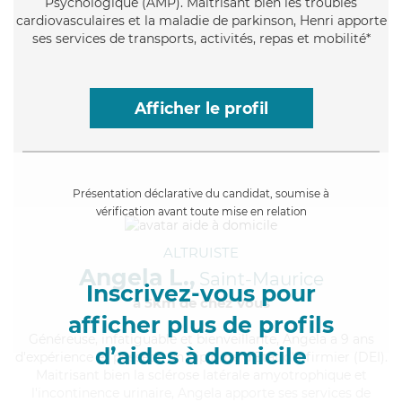
Psychologique (AMP). Maitrisant bien les troubles
cardiovasculaires et la maladie de parkinson, Henri apporte
ses services de transports, activités, repas et mobilité*
Afficher le profil
Présentation déclarative du candidat, soumise à
vérification avant toute mise en relation
ALTRUISTE
Angela L.,
Saint-Maurice
Inscrivez-vous pour
à 5km de chez Vous
afficher plus de profils
Généreuse
, infatiguable et bienveillante, Angela a 9 ans
d’aides à domicile
d'expérience et possède un diplôme d'Etat d'infirmier (DEI).
Maitrisant bien la sclérose latérale amyotrophique et
l'incontinence urinaire, Angela apporte ses services de