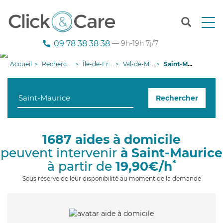
T
o
g
09 78 38 38 38
— 9h-19h 7j/7
g
l
Accueil
Recherche aide à domicile
Île-de-France
Val-de-Marne
Saint-Maurice
e
n
a
Rechercher
v
i
g
a
1687 aides à domicile
t
peuvent intervenir
à Saint-Maurice
i
o
*
à partir de
19,90€/h
n
Sous réserve de leur disponibilité au moment de la demande