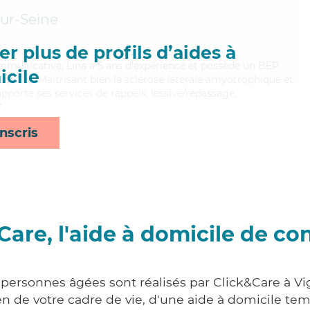
ur-Seine
r plus de profils d’aides à
mmunicative, Lina a 5 ans d'expérience et possède un BEP
cile
es (CSS). Maitrisant bien la sclérose latérale amyotrophique et
 apporte ses services de rappels, lessive/repassage,
*
nscris
Care, l'aide à domicile de co
 personnes âgées sont réalisés par Click&Care à V
 de votre cadre de vie, d'une aide à domicile tem