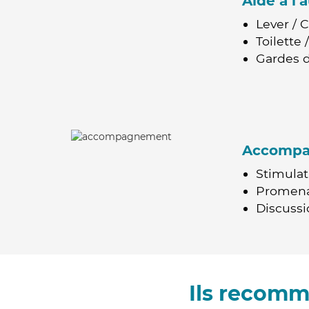
Aide à l
Lever / 
Toilette
Gardes d
Accomp
Stimulat
Promen
Discussio
Ils recomm