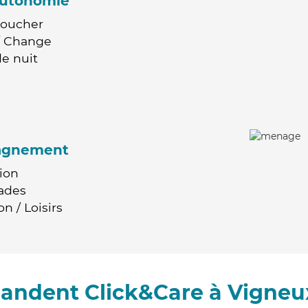
'autonomie
Coucher
 / Change
e nuit
agnement
ion
ades
n / Loisirs
andent Click&Care à Vigneu