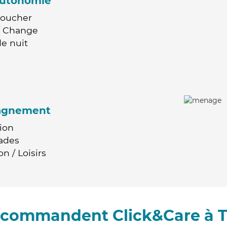
'autonomie
Coucher
 / Change
e nuit
agnement
ion
ades
n / Loisirs
recommandent Click&Care à T