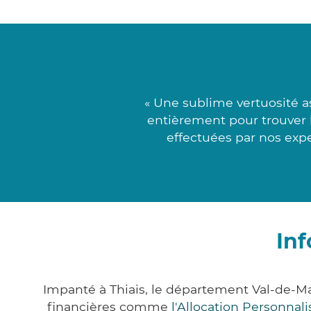
« Une sublime vertuosité 
entièrement pour trouver l
effectuées par nos expe
Inf
Impanté à Thiais, le département Val-de-M
financières comme
l'Allocation Personna