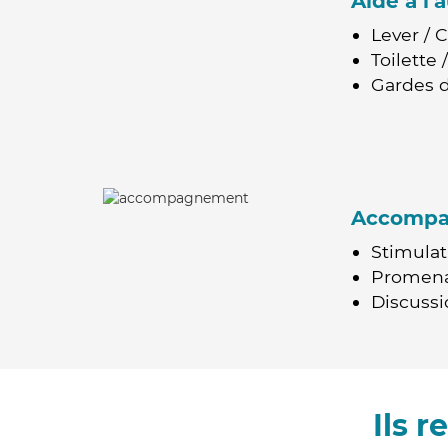
Aide à l
Lever / 
Toilette
Gardes d
Accomp
Stimulat
Promen
Discussio
Ils 