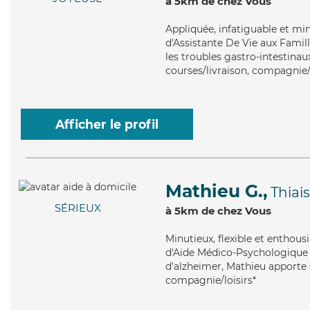
à 5km de chez Vous
Appliquée
, infatiguable et m
d'Assistante De Vie aux Famil
les troubles gastro-intestinau
courses/livraison, compagnie/l
Afficher le profil
Mathieu G.,
Thiais
SÉRIEUX
à 5km de chez Vous
Minutieux
, flexible et enthou
d'Aide Médico-Psychologique (
d'alzheimer, Mathieu apporte s
compagnie/loisirs*