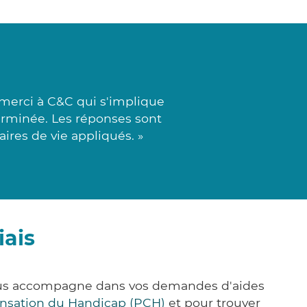
merci à C&C qui s'implique
terminée. Les réponses sont
ires de vie appliqués. »
iais
 vous accompagne dans vos demandes d'aides
nsation du Handicap (PCH)
et pour trouver