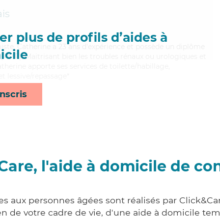
ais
r plus de profils d’aides à
imiste, Catherine a 23 ans d'expérience et possède un diplôme
cile
AMP). Maitrisant bien les troubles rénaux ou urologiques et
therine apporte ses services de toilette/habillage,
 et lessive/repassage*
nscris
Care, l'aide à domicile de co
es aux personnes âgées sont réalisés par Click&Car
 de votre cadre de vie, d'une aide à domicile tem