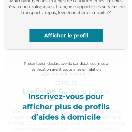
Maitrisant bien les troubles de l'audition et les troubles
rénaux ou urologiques, Françoise apporte ses services de
transports, repas, lever/coucher et mobilité*
Afficher le profil
Présentation déclarative du candidat, soumise à
vérification avant toute mise en relation
SÉRIEUSE
Ludivine G.,
Ivry-sur-Seine
Inscrivez-vous pour
à 5km de chez Vous
afficher plus de profils
Attentionnée
, flexible et polyvalente, Ludivine a 10 ans
d’aides à domicile
d'expérience et possède un BEP Carrières Sanitaires et
Sociales (CSS). Maitrisant bien la démence et les troubles
gastro-intestinaux, Ludivine apporte ses services de