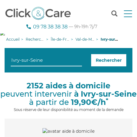
T
o
g
09 78 38 38 38
— 9h-19h 7j/7
g
l
Accueil
Recherche aide à domicile
Île-de-France
Val-de-Marne
Ivry-sur-Seine
e
n
a
Rechercher
v
i
g
a
2152 aides à domicile
t
peuvent intervenir
à Ivry-sur-Seine
i
o
*
à partir de
19,90€/h
n
Sous réserve de leur disponibilité au moment de la demande