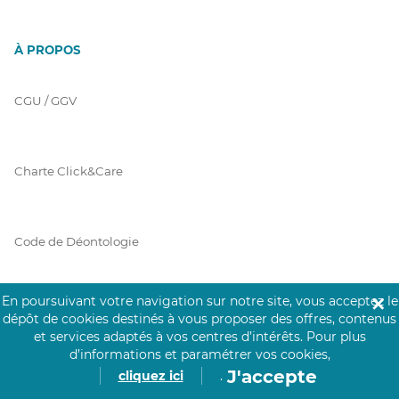
À PROPOS
CGU / GGV
Charte Click&Care
Code de Déontologie
En poursuivant votre navigation sur notre site, vous acceptez le
✕
Mentions Légales
dépôt de cookies destinés à vous proposer des offres, contenus
et services adaptés à vos centres d’intérêts.
Pour plus
d’informations et paramétrer vos cookies,
J'accepte
cliquez ici
.
Prérequis Click&Care