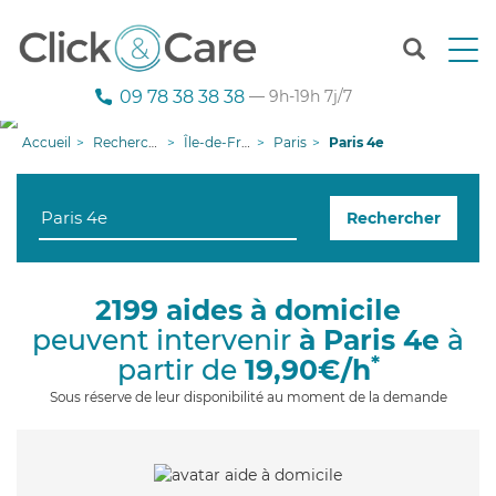
T
o
g
09 78 38 38 38
— 9h-19h 7j/7
g
l
Accueil
Recherche aide à domicile
Île-de-France
Paris
Paris 4e
e
n
a
Rechercher
v
i
g
a
2199 aides à domicile
t
peuvent intervenir
à Paris 4e
à
i
o
*
partir de
19,90€/h
n
Sous réserve de leur disponibilité au moment de la demande