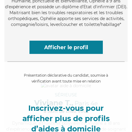
Humaine
, ponctuelle et bienveillante, Ophélie a 9 ans
d'expérience et possède un diplôme d'Etat d'infirmier (DEI).
Maitrisant bien les troubles respiratoires et les troubles
orthopédiques, Ophélie apporte ses services de activités,
compagnie/loisirs, lever/coucher et toilette/habillage*
Afficher le profil
Présentation déclarative du candidat, soumise à
vérification avant toute mise en relation
SÉRIEUSE
Viviane T.,
Paris 4e
Inscrivez-vous pour
à 5km de chez Vous
afficher plus de profils
Dynamique
, altruiste et polyvalente, Viviane a 18 ans
d’aides à domicile
d'expérience et possède un diplôme d'Etat d'aide-soignant