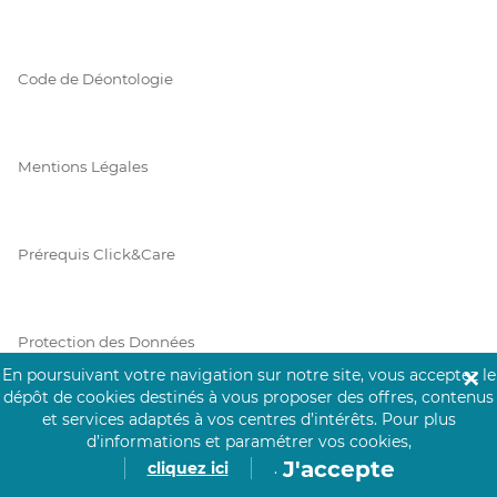
Code de Déontologie
Mentions Légales
Prérequis Click&Care
Protection des Données
En poursuivant votre navigation sur notre site, vous acceptez le
✕
dépôt de cookies destinés à vous proposer des offres, contenus
et services adaptés à vos centres d’intérêts.
Pour plus
Vie Privée
d’informations et paramétrer vos cookies,
J'accepte
cliquez ici
.