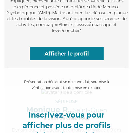
Impliquée
, bienveillante et minutieuse, Aurélie a 20 ans
d'expérience et possède un diplôme d'Aide Médico-
Psychologique (AMP). Maitrisant bien la sclérose en plaque
et les troubles de la vision, Aurélie apporte ses services de
activités, compagnie/loisirs, lessive/repassage et
lever/coucher*
Afficher le profil
Présentation déclarative du candidat, soumise à
vérification avant toute mise en relation
SÉRIEUSE
Monique R.,
Saint-Ouen
Inscrivez-vous pour
à 5km de chez Vous
afficher plus de profils
Dynamique
, minutieuse et altruiste, Monique a 9 ans