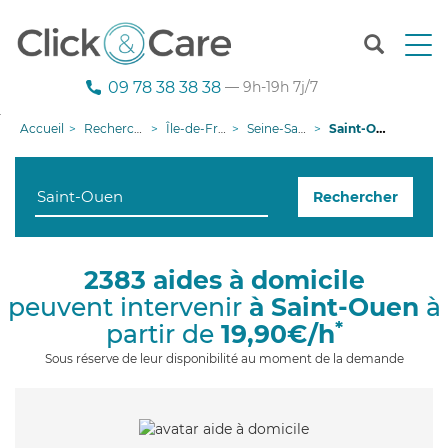
T
o
g
09 78 38 38 38
— 9h-19h 7j/7
g
l
Accueil
Recherche aide à domicile
Île-de-France
Seine-Saint-Denis
Saint-Ouen
e
n
a
Rechercher
v
i
g
a
2383 aides à domicile
t
peuvent intervenir
à Saint-Ouen
à
i
o
*
partir de
19,90€/h
n
Sous réserve de leur disponibilité au moment de la demande