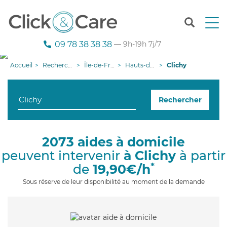
T
o
g
09 78 38 38 38
— 9h-19h 7j/7
g
l
Accueil
Recherche aide à domicile
Île-de-France
Hauts-de-Seine
Clichy
e
n
a
Rechercher
v
i
g
a
2073 aides à domicile
t
peuvent intervenir
à Clichy
à partir
i
o
*
de
19,90€/h
n
Sous réserve de leur disponibilité au moment de la demande