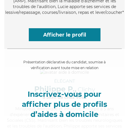
(AMP). Maitrisant bien la maladie d'alzheimer et les
troubles de l'audition, Lucie apporte ses services de
lessive/repassage, courses/livraison, repas et lever/coucher*
Afficher le profil
Présentation déclarative du candidat, soumise à
vérification avant toute mise en relation
ÉLÉGANT
Philippe P.,
Clichy
Inscrivez-vous pour
à 5km de chez Vous
afficher plus de profils
Minutieux
, énergique et intuitive, Philippe a 5 ans
d’aides à domicile
d'expérience et possède un BEP Carrières Sanitaires et
Sociales (CSS). Maitrisant bien les troubles neurologiques
et les troubles de l'audition, Philippe apporte ses services