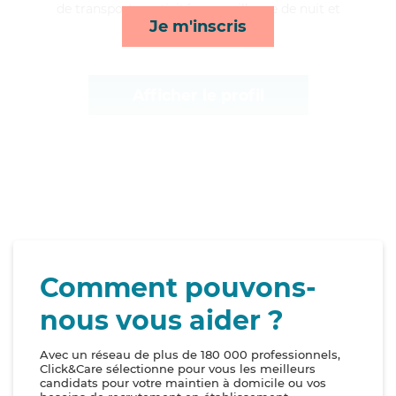
de transports, activités, surveillance de nuit et
Je m'inscris
compagnie/loisirs*
Afficher le profil
Comment pouvons-
nous vous aider ?
Avec un réseau de plus de 180 000 professionnels,
Click&Care sélectionne pour vous les meilleurs
candidats pour votre maintien à domicile ou vos