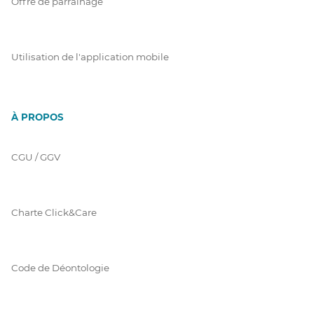
Offre de parrainage
Utilisation de l'application mobile
À PROPOS
CGU / GGV
Charte Click&Care
Code de Déontologie