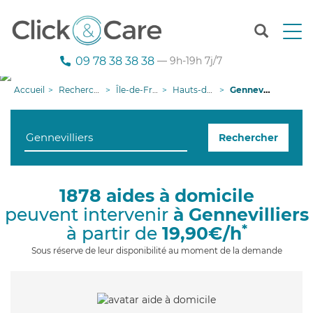
T
o
g
09 78 38 38 38
— 9h-19h 7j/7
g
l
Accueil
Recherche aide à domicile
Île-de-France
Hauts-de-Seine
Gennevilliers
e
n
a
Rechercher
v
i
g
a
1878 aides à domicile
t
peuvent intervenir
à Gennevilliers
i
o
*
à partir de
19,90€/h
n
Sous réserve de leur disponibilité au moment de la demande