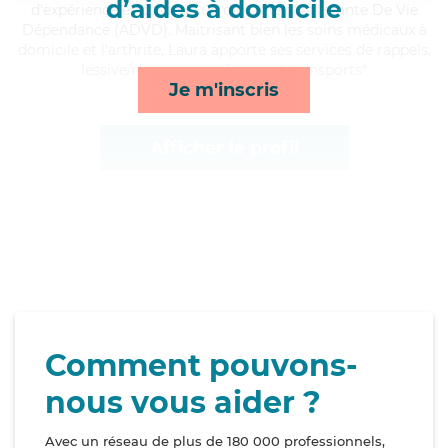
d’aides à domicile
d'expérience et possède un diplôme d'Assistante De Vie
Dépendance (ADVD). Maitrisant bien les soins médicaux à
domicile et l'arthrite, Laura apporte ses services de rappels,
lessive/repassage, ménage et transports*
Je m'inscris
Afficher le profil
Comment pouvons-
nous vous aider ?
Avec un réseau de plus de 180 000 professionnels,