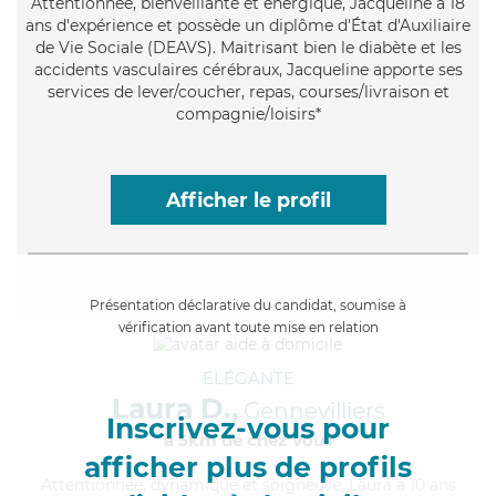
Attentionnée
, bienveillante et énergique, Jacqueline a 18
ans d'expérience et possède un diplôme d'État d'Auxiliaire
de Vie Sociale (DEAVS). Maitrisant bien le diabète et les
accidents vasculaires cérébraux, Jacqueline apporte ses
services de lever/coucher, repas, courses/livraison et
compagnie/loisirs*
Afficher le profil
Présentation déclarative du candidat, soumise à
vérification avant toute mise en relation
ÉLÉGANTE
Laura D.,
Gennevilliers
Inscrivez-vous pour
à 5km de chez Vous
afficher plus de profils
Attentionnée
, dynamique et soigneuse, Laura a 10 ans