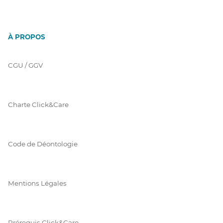
À PROPOS
CGU / GGV
Charte Click&Care
Code de Déontologie
Mentions Légales
Prérequis Click&Care