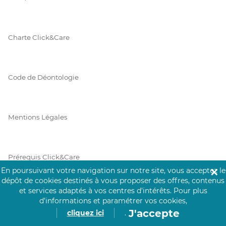
Charte Click&Care
Code de Déontologie
Mentions Légales
Prérequis Click&Care
En poursuivant votre navigation sur notre site, vous acceptez le
✕
dépôt de cookies destinés à vous proposer des offres, contenus
et services adaptés à vos centres d’intérêts.
Pour plus
Protection des Données
d’informations et paramétrer vos cookies,
J'accepte
cliquez ici
.