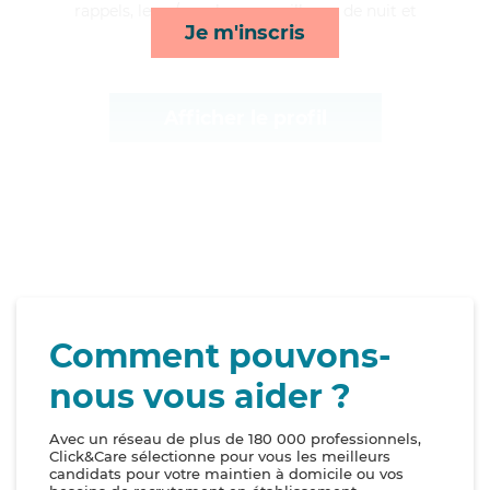
rappels, lever/coucher, surveillance de nuit et
Je m'inscris
toilette/habillage*
Afficher le profil
Comment pouvons-
nous vous aider ?
Avec un réseau de plus de 180 000 professionnels,
Click&Care sélectionne pour vous les meilleurs
candidats pour votre maintien à domicile ou vos