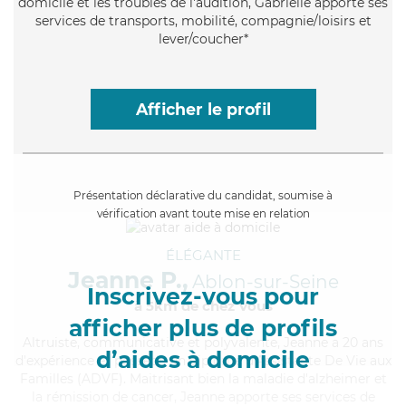
domicile et les troubles de l'audition, Gabrielle apporte ses
services de transports, mobilité, compagnie/loisirs et
lever/coucher*
Afficher le profil
Présentation déclarative du candidat, soumise à
vérification avant toute mise en relation
ÉLÉGANTE
Jeanne P.,
Ablon-sur-Seine
Inscrivez-vous pour
à 5km de chez Vous
afficher plus de profils
Altruiste
, communicative et polyvalente, Jeanne a 20 ans
d’aides à domicile
d'expérience et possède un diplôme d'Assistante De Vie aux
Familles (ADVF). Maitrisant bien la maladie d'alzheimer et
la rémission de cancer, Jeanne apporte ses services de