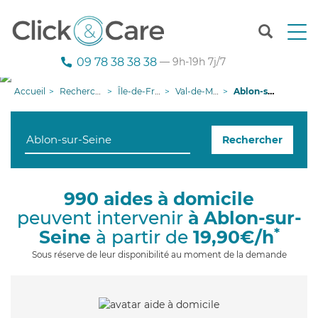
T
o
g
09 78 38 38 38
— 9h-19h 7j/7
g
l
Accueil
Recherche aide à domicile
Île-de-France
Val-de-Marne
Ablon-sur-Seine
e
n
a
Rechercher
v
i
g
a
990 aides à domicile
t
peuvent intervenir
à Ablon-sur-
i
o
*
Seine
à partir de
19,90€/h
n
Sous réserve de leur disponibilité au moment de la demande