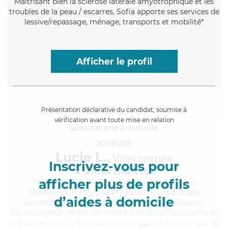
Maitrisant bien la sclérose latérale amyotrophique et les
troubles de la peau / escarres, Sofia apporte ses services de
lessive/repassage, ménage, transports et mobilité*
Afficher le profil
Présentation déclarative du candidat, soumise à
vérification avant toute mise en relation
JOYEUSE
Lucie L.,
Villecresnes
Inscrivez-vous pour
à 5km de chez Vous
afficher plus de profils
Bienveillante
, intuitive et joyeuse, Lucie a 18 ans
d’aides à domicile
d'expérience et possède un diplôme d'Aide Médico-
Psychologique (AMP). Maitrisant bien les soins palliatifs et
la trachéotomie / ventilation, Lucie apporte ses services de