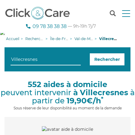
T
o
g
09 78 38 38 38
— 9h-19h 7j/7
g
l
Accueil
Recherche aide à domicile
Île-de-France
Val-de-Marne
Villecresnes
e
n
a
Rechercher
v
i
g
a
552 aides à domicile
t
peuvent intervenir
à Villecresnes
à
i
o
*
partir de
19,90€/h
n
Sous réserve de leur disponibilité au moment de la demande