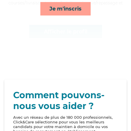
courses/livraison, toilette/habillage, lessive/repassage et
Je m'inscris
lever/coucher*
Afficher le profil
Comment pouvons-
nous vous aider ?
Avec un réseau de plus de 180 000 professionnels,
Click&Care sélectionne pour vous les meilleurs
candidats pour votre maintien à domicile ou vos