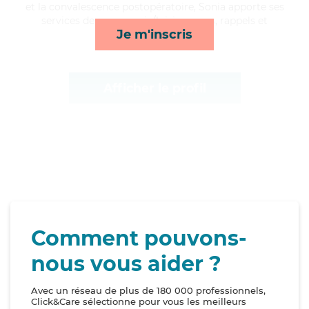
et la convalescence postopératoire, Sonia apporte ses
services de compagnie/loisirs, repas, rappels et
Je m'inscris
toilette/habillage*
Afficher le profil
Comment pouvons-
nous vous aider ?
Avec un réseau de plus de 180 000 professionnels,
Click&Care sélectionne pour vous les meilleurs