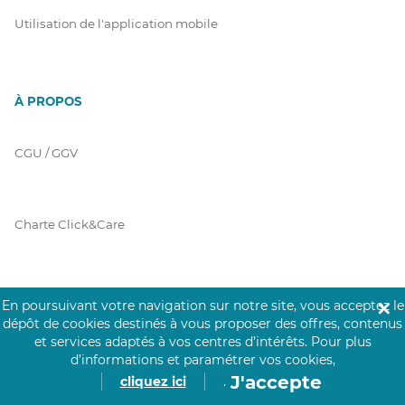
Utilisation de l'application mobile
À PROPOS
CGU / GGV
Charte Click&Care
Code de Déontologie
En poursuivant votre navigation sur notre site, vous acceptez le
✕
dépôt de cookies destinés à vous proposer des offres, contenus
et services adaptés à vos centres d’intérêts.
Pour plus
d’informations et paramétrer vos cookies,
Mentions Légales
J'accepte
cliquez ici
.