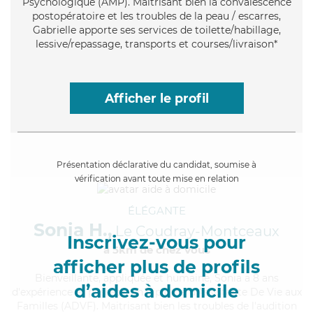
Psychologique (AMP). Maitrisant bien la convalescence
postopératoire et les troubles de la peau / escarres,
Gabrielle apporte ses services de toilette/habillage,
lessive/repassage, transports et courses/livraison*
Afficher le profil
Présentation déclarative du candidat, soumise à
vérification avant toute mise en relation
ÉLÉGANTE
Sonia H.,
Le Coudray-Montceaux
Inscrivez-vous pour
à 5km de chez Vous
afficher plus de profils
Bienveillante
, appliquée et humaine, Sonia a 8 ans
d’aides à domicile
d'expérience et possède un diplôme d'Assistante De Vie aux
Familles (ADVF). Maitrisant bien les troubles de l'audition