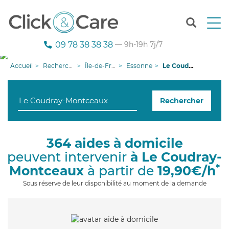
T
o
g
09 78 38 38 38
— 9h-19h 7j/7
g
l
Accueil
Recherche aide à domicile
Île-de-France
Essonne
Le Coudray-Montceaux
e
n
a
Rechercher
v
i
g
a
364 aides à domicile
t
peuvent intervenir
à Le Coudray-
i
o
*
Montceaux
à partir de
19,90€/h
n
Sous réserve de leur disponibilité au moment de la demande