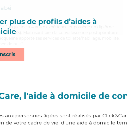
llabé
r plus de profils d’aides à
e, Jacqueline a 4 ans d'expérience et possède un diplôme
cile
iale (DEAVS). Maitrisant bien la convalescence postopératoire
Jacqueline apporte ses services de toilette/habillage, mobilité,
nce de nuit*
nscris
Care, l'aide à domicile de co
es aux personnes âgées sont réalisés par Click&Care
 de votre cadre de vie, d'une aide à domicile tem