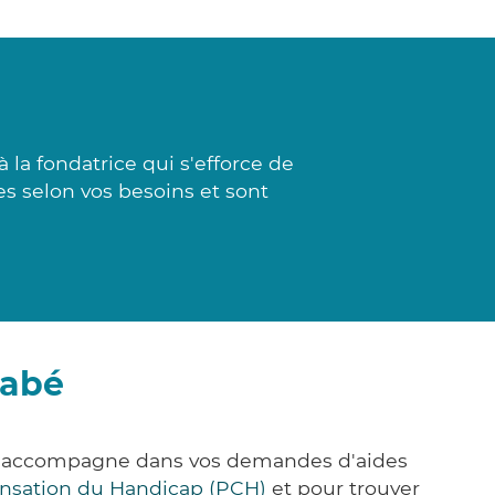
la fondatrice qui s'efforce de
ées selon vos besoins et sont
labé
ous accompagne dans vos demandes d'aides
nsation du Handicap (PCH)
et pour trouver