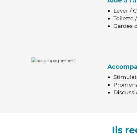
Aide à l
Lever / 
Toilette
Gardes d
Accomp
Stimulat
Promen
Discussio
Ils 