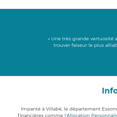
« Une très grande vertuosité 
trouver faiseur le plus alli
Inf
Impanté à Villabé, le département Esson
financières comme
l'Allocation Personna