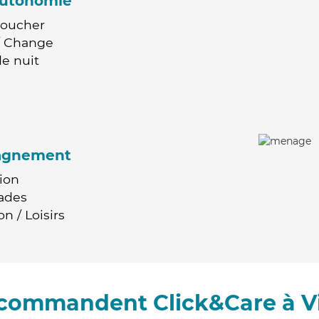
'autonomie
Coucher
 / Change
e nuit
agnement
ion
ades
n / Loisirs
recommandent Click&Care à Vi