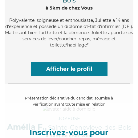
Bois
à 5km de chez Vous
Polyvalente
, soigneuse et enthousiaste, Juliette a 14 ans
d'expérience et possède un diplôme d'Etat d'infirmier (DEI).
Maitrisant bien l'arthrite et la démence, Juliette apporte ses
services de lever/coucher, repas, ménage et
toilette/habillage*
Afficher le profil
Présentation déclarative du candidat, soumise à
vérification avant toute mise en relation
JOYEUSE
Amélia F.,
Sainte-Geneviève-des-Bois
Inscrivez-vous pour
à 5km de chez Vous