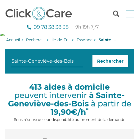
T
o
g
09 78 38 38 38
— 9h-19h 7j/7
g
l
Accueil
Recherche aide à domicile
Île-de-France
Essonne
Sainte-Geneviève-des-Bois
e
n
a
Rechercher
v
i
g
a
413 aides à domicile
t
peuvent intervenir
à Sainte-
i
o
Geneviève-des-Bois
à partir de
n
*
19,90€/h
Sous réserve de leur disponibilité au moment de la demande