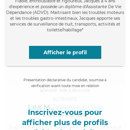
Fiable
, enthousiaste et rigoureux, Jacques a 4 ans
d'expérience et possède un diplôme d'Assistante De Vie
Dépendance (ADVD). Maitrisant bien les troubles moteurs
et les troubles gastro-intestinaux, Jacques apporte ses
services de surveillance de nuit, transports, activités et
toilette/habillage*
Afficher le profil
Présentation déclarative du candidat, soumise à
vérification avant toute mise en relation
ALTRUISTE
Lea M.,
Villiers-sur-Orge
Inscrivez-vous pour
à 5km de chez Vous
afficher plus de profils
Soigneuse
, efficace et fiable, Lea a 4 ans d'expérience et