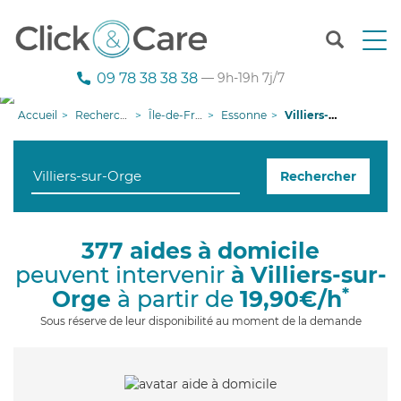
T
o
g
09 78 38 38 38
— 9h-19h 7j/7
g
l
Accueil
Recherche aide à domicile
Île-de-France
Essonne
Villiers-sur-Orge
e
n
a
Rechercher
v
i
g
a
377 aides à domicile
t
peuvent intervenir
à Villiers-sur-
i
o
*
Orge
à partir de
19,90€/h
n
Sous réserve de leur disponibilité au moment de la demande