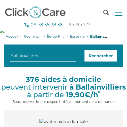
T
o
g
09 78 38 38 38
— 9h-19h 7j/7
g
l
Accueil
Recherche aide à domicile
Île-de-France
Essonne
Ballainvilliers
e
n
a
Rechercher
v
i
g
a
376 aides à domicile
t
peuvent intervenir
à Ballainvilliers
i
o
*
à partir de
19,90€/h
n
Sous réserve de leur disponibilité au moment de la demande