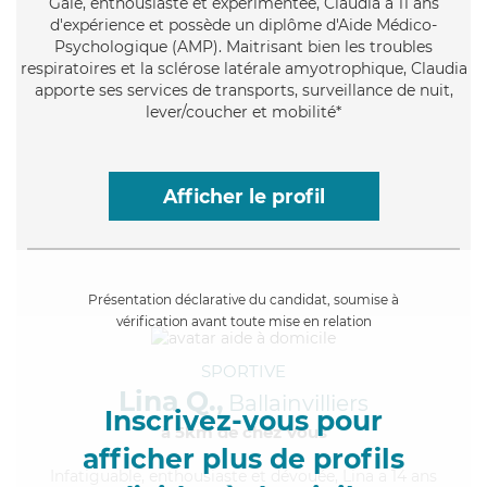
Gaie
, enthousiaste et expérimentée, Claudia a 11 ans
d'expérience et possède un diplôme d'Aide Médico-
Psychologique (AMP). Maitrisant bien les troubles
respiratoires et la sclérose latérale amyotrophique, Claudia
apporte ses services de transports, surveillance de nuit,
lever/coucher et mobilité*
Afficher le profil
Présentation déclarative du candidat, soumise à
vérification avant toute mise en relation
SPORTIVE
Lina Q.,
Ballainvilliers
Inscrivez-vous pour
à 5km de chez Vous
afficher plus de profils
Infatiguable
, enthousiaste et dévouée, Lina a 14 ans