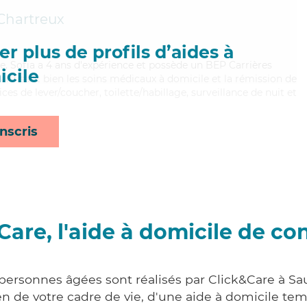
-Chartreux
r plus de profils d’aides à
e, Sofia a 4 ans d'expérience et possède un BEP Carrières
cile
Maitrisant bien les soins médicaux à domicile et la rémission de
ces de lever/coucher, toilette/habillage, surveillance de nuit et
nscris
Care, l'aide à domicile de co
 personnes âgées sont réalisés par Click&Care à Sau
 de votre cadre de vie, d'une aide à domicile tem