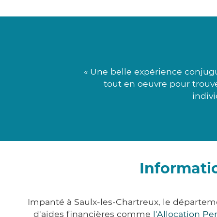
« Une belle expérience conjug
tout en oeuvre pour trouv
indivi
Informati
Impanté à Saulx-les-Chartreux, le départe
d'aides financières comme
l'Allocation P