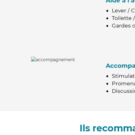
Aide à l
Lever / 
Toilette
Gardes d
Accomp
Stimulat
Promen
Discussio
Ils recomma