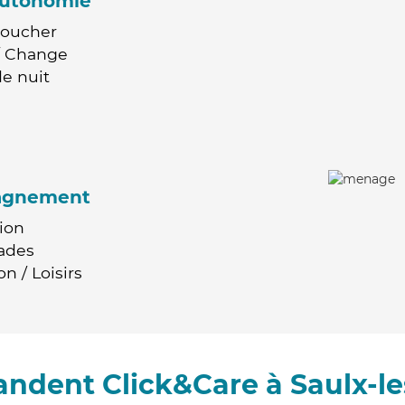
'autonomie
Coucher
 / Change
e nuit
agnement
ion
ades
n / Loisirs
ndent Click&Care à Saulx-l