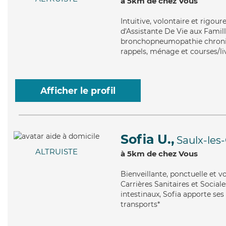
à 5km de chez Vous
Intuitive
, volontaire et rigou
d'Assistante De Vie aux Famille
bronchopneumopathie chroniqu
rappels, ménage et courses/li
Afficher le profil
Sofia U.,
Saulx-les
ALTRUISTE
à 5km de chez Vous
Bienveillante
, ponctuelle et v
Carrières Sanitaires et Social
intestinaux, Sofia apporte ses
transports*