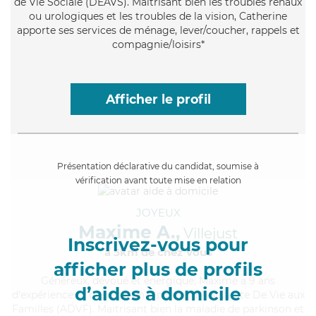
de Vie Sociale (DEAVS). Maitrisant bien les troubles rénaux
ou urologiques et les troubles de la vision, Catherine
apporte ses services de ménage, lever/coucher, rappels et
compagnie/loisirs*
Afficher le profil
Présentation déclarative du candidat, soumise à
vérification avant toute mise en relation
JOYEUX
Maxime A.,
Villejust
Inscrivez-vous pour
à 5km de chez Vous
afficher plus de profils
Généreux
, dévoué et énergique, Maxime a 9 ans
d’aides à domicile
d'expérience et possède un diplôme d'Assistante De Vie aux
Familles (ADVF). Maitrisant bien la maladie de parkinson et