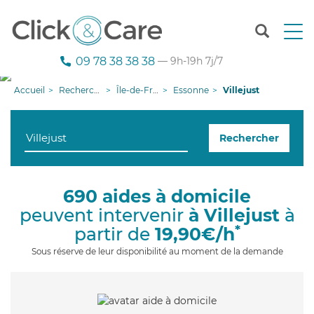
T
o
g
09 78 38 38 38
— 9h-19h 7j/7
g
l
Accueil
Recherche aide à domicile
Île-de-France
Essonne
Villejust
e
n
a
Rechercher
v
i
g
a
690 aides à domicile
t
peuvent intervenir
à Villejust
à
i
o
*
partir de
19,90€/h
n
Sous réserve de leur disponibilité au moment de la demande