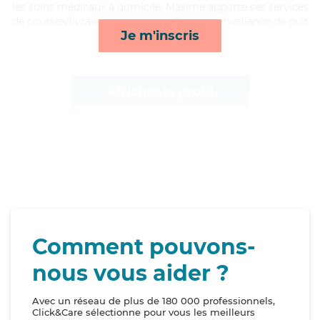
les soins médicaux à domicile, Maxime apporte ses services
de courses/livraison, compagnie/loisirs, surveillance de nuit
Je m'inscris
et mobilité*
Afficher le profil
Comment pouvons-
nous vous aider ?
Avec un réseau de plus de 180 000 professionnels,
Click&Care sélectionne pour vous les meilleurs