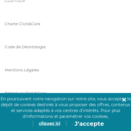
CGU / GGV
Charte Click&Care
Code de Déontologie
Mentions Légales
Prérequis Click&Care
En poursuivant votre navigation sur notre site, vous acceptez le
✕
dépôt de cookies destinés à vous proposer des offres, contenus
et services adaptés à vos centres d’intérêts.
Pour plus
Protection des Données
d’informations et paramétrer vos cookies,
J'accepte
cliquez ici
.